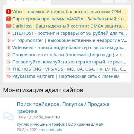
Vibix - надежный видео-балансер с высоким CPM
1
Партнерская программа VAVADA - Зарабатывай с нами!
2
DarkHost - Ваш надежный хостинг: DMCA защита, лояльность, анонимность
3
LITE.HOST - хостинг и серверы от 99 рублей для тех, кто любит не переплачивать. Доступ по SSH, поддержка PHP, GIT, COMPOSER, сертификаты Let's Encrypt
4
✅ rdp.monster | высококачественные недорогие VPS, RDP - выделенные серверы
5
Videoseed - новый видео-балансер с высоким доходом
6
Популярные кино базы (moonwalk,hdgo и др.) и торренты в одном плеере для вашего сайта
7
Посоветуйте пожалуйста хостера который не реагирует на ркн
8
THE.HOSTING - VPS/VDS - MD, UA, USA, HK, LV, NL, CA, DE, SK, CZE, GB, IL, TR, PL, BG, RO, IT, FL, HU, PT.
9
Paykassma Partners | Партнерская сеть с Именем
10
Монетизация адалт сайтов
Поиск трейдеров, Покупка / Продажа
трафика
Темы
3
Сообщения
10
Куплю киношный трафик ГЕО Украина для БК
20 Дек 2021
meendoads