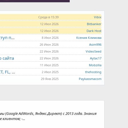
Среда в 15:39
Vibix
12 Июл 2026
Bitbanker
12 Июл 2026
Dark Host
LITE.HOST - хостинг и серверы от 99 рублей для тех, кто любит не переплачивать. Доступ по SSH, поддержка PHP, GIT, COMPOSER, сертификаты Let's Encrypt
8 Июл 2026
Ксения Климова
26 Июн 2026
Asim996
22 Июн 2026
VideoSeed
о сайта
22 Июн 2026
Aytac17
11 Июл 2025
Mobzilla
THE.HOSTING - VPS/VDS - MD, UA, USA, HK, LV, NL, CA, DE, SK, CZE, GB, IL, TR, PL, BG, RO, IT, FL, HU, PT.
2 Июл 2025
thehosting
29 Янв 2025
Paykassmacom
(Google AdWords, Яндекс.Директ) с 2013 года. Знания
клиeнтoв; -...