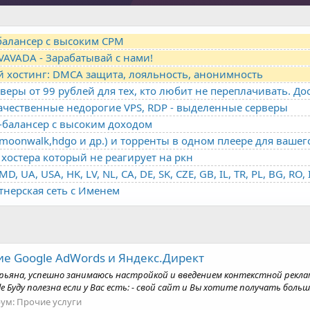
-балансер с высоким CPM
VAVADA - Зарабатывай с нами!
й хостинг: DMCA защита, лояльность, анонимность
качественные недорогие VPS, RDP - выделенные серверы
о-балансер с высоким доходом
oonwalk,hdgo и др.) и торренты в одном плеере для вашег
хостера который не реагирует на ркн
ртнерская сеть с Именем
е Google AdWords и Яндекс.Директ
ьяна, успешно занимаюсь настройкой и введением контекстной рекламы 
ду полезна если у Вас есть: - свoй caйт и Bы xoтитe получать большe 
ум:
Прочие услуги