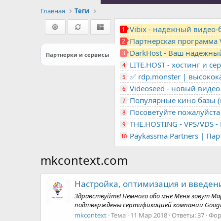
Главная
Теги
Vibix - надежный видео
1
Партнерская программа 
2
DarkHost - Ваш надежны
3
Партнерки и сервисы
4
✅ rdp.monster | высоко
5
Videoseed - новый виде
6
Популярные кино базы (m
7
Посоветуйте пожалуйста 
8
9
Paykassma Partners | Па
10
mkcontext.com
Настройка, оптимизация и введени
Здравствуйте! Немного обо мне Меня зовут Мар
подтверждены сертификацией компании Google Бу
mkcontext
Тема
11 Мар 2018
Ответы: 37
Фор