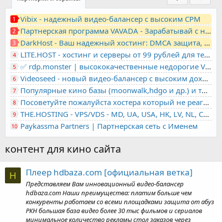
Vibix - надежный видео-балансер с высоким CPM
1
Партнерская программа VAVADA - Зарабатывай с нами!
2
DarkHost - Ваш надежный хостинг: DMCA защита, лояльность, анонимность
3
LITE.HOST - хостинг и серверы от 99 рублей для тех, кто любит не переплачивать. Доступ по SSH, поддержка PHP, GIT, COMPOSER, сертификаты Let's Encrypt
4
✅ rdp.monster | высококачественные недорогие VPS, RDP - выделенные серверы
5
Videoseed - новый видео-балансер с высоким доходом
6
Популярные кино базы (moonwalk,hdgo и др.) и торренты в одном плеере для вашего сайта
7
Посоветуйте пожалуйста хостера который не реагирует на ркн
8
THE.HOSTING - VPS/VDS - MD, UA, USA, HK, LV, NL, CA, DE, SK, CZE, GB, IL, TR, PL, BG, RO, IT, FL, HU, PT.
9
Paykassma Partners | Партнерская сеть с Именем
10
контент для кино сайта
Плеер hdbaza.com [официальная ветка]
H
Представляем Вам инновационный видео-балансер
hdbaza.com Наши преимущества: платим больше чем
конкуренты работаем со всеми площадками защита от абуз
РКН большая база видео более 30 тыс фильмов и сериалов
минимальное количество рекламы стол заказов через