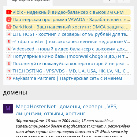
Vibix - надежный видео-балансер с высоким CPM
1
Партнерская программа VAVADA - Зарабатывай с нами!
2
DarkHost - Ваш надежный хостинг: DMCA защита, лояльность, анонимность
3
LITE.HOST - хостинг и серверы от 99 рублей для тех, кто любит не переплачивать. Доступ по SSH, поддержка PHP, GIT, COMPOSER, сертификаты Let's Encrypt
4
✅ rdp.monster | высококачественные недорогие VPS, RDP - выделенные серверы
5
Videoseed - новый видео-балансер с высоким доходом
6
Популярные кино базы (moonwalk,hdgo и др.) и торренты в одном плеере для вашего сайта
7
Посоветуйте пожалуйста хостера который не реагирует на ркн
8
THE.HOSTING - VPS/VDS - MD, UA, USA, HK, LV, NL, CA, DE, SK, CZE, GB, IL, TR, PL, BG, RO, IT, FL, HU, PT.
9
Paykassma Partners | Партнерская сеть с Именем
10
домены
MegaHoster.Net - домены, серверы, VPS,
M
лицензии, отзывы, хостинг
Здравствуйте. 18 июня 2004 года, 15 лет назад был
зарегистрирован домен megahoster.net Кстати, рекомендую
наш whois сервис для проверки доменов и IP Whois service by