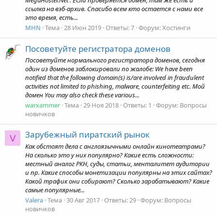
MegaHoster.Net . Если проверяется домен, там же есть и
ссылка на вэб-архив. Спасибо всем кто остается с нами все
это время, есть...
MHN
Тема
28 Июн 2019
Ответы: 7
Форум:
Хостинги
Посоветуйте регистратора доменов
Посоветуйте нормального регистратора доменов, сегодня
один из доменов заблокировали по жалобе: We have been
notified that the following domain(s) is/are involved in fraudulent
activities not limited to phishing, malware, counterfeiting etc. Мой
домен You may also check these various...
warxammer
Тема
29 Ноя 2018
Ответы: 1
Форум:
Вопросы
новичков
Зарубежный пиратский рынок
V
Как обстоят дела с англоязычными онлайн кинотеатрами?
На сколько это у них популярно? Какие есть сложности:
местный аналог РКН, суды, статьи, менталитет аудитории
и пр. Какие способы монетизации популярны на этих сайтах?
Какой трафик они собирают? Сколько зарабатывают? Какие
самые популярные...
Valera
Тема
30 Авг 2017
Ответы: 29
Форум:
Вопросы
новичков