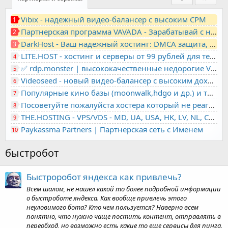
Vibix - надежный видео-балансер с высоким CPM
1
Партнерская программа VAVADA - Зарабатывай с нами!
2
DarkHost - Ваш надежный хостинг: DMCA защита, лояльность, анонимность
3
LITE.HOST - хостинг и серверы от 99 рублей для тех, кто любит не переплачивать. Доступ по SSH, поддержка PHP, GIT, COMPOSER, сертификаты Let's Encrypt
4
✅ rdp.monster | высококачественные недорогие VPS, RDP - выделенные серверы
5
Videoseed - новый видео-балансер с высоким доходом
6
Популярные кино базы (moonwalk,hdgo и др.) и торренты в одном плеере для вашего сайта
7
Посоветуйте пожалуйста хостера который не реагирует на ркн
8
THE.HOSTING - VPS/VDS - MD, UA, USA, HK, LV, NL, CA, DE, SK, CZE, GB, IL, TR, PL, BG, RO, IT, FL, HU, PT.
9
Paykassma Partners | Партнерская сеть с Именем
10
быстробот
Быстроробот яндекса как привлечь?
Всем шалом, не нашел какой то более подробной информации
о быстроботе яндекса. Как вообще привлечь этого
неуловимого бота? Кто чем пользуется? Наверно всем
понятно, что нужно чаще постить контент, отправлять в
переобход, но возможно есть какие то еще сервисы для пинга,