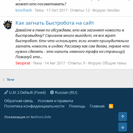
может кто посоветовать?
kinofresh
Тема
17 Окт 2017
Ответы: 12
Форум:
Yandex
Как загнать Быстробота на сайт
Давайте в теме по обсуждаем, кто как загоняет новости в
быстровыдачу? Сериалов много выходит, не все жрет
быстробот. Кто что использует, если хочет принудительно
загнать новость в индекс Расскажу как сам делаю, первое что
нужно сделать - это налить немного трафа на страницу))
Пожалуй это...
Seopirat
Тема
14 Авг 2017
Ответы: 9
Форум:
Общие темы
Теги
U.IX 2 Default (Fixed)
Russian (RU)
Обратная связь
Условия и правила
Политика конфиденциальности
Помощь
Главная
R
S
S
Свер
Локализация от
XenForo.Info
Сниз