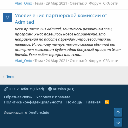
Vlad_Onix
Тема
29 Мар 2021
Ответы: 0
Форум:
CPA сети
Увеличение партнёрской комиссии от
V
Admitad
Всем привет! Я из Admitad, занимаюсь развитием спец.
программ. У нас появилось новое направление, это
направления по работе с Брендами-производителями
товаров. И поэтому теперь помимо ставки обычной от
интернет-магазина + будет идти бонусный процент % от
бренда. Если льёте трафик или есть...
Vlad_Onix
Тема
24 Мар 2021
Ответы: 0
Форум:
CPA сети
Теги
U.IX 2 Default (Fixed)
Russian (RU)
Обратная связь
Условия и правила
Политика конфиденциальности
Помощь
Главная
R
S
S
Свер
Локализация от
XenForo.Info
Сниз