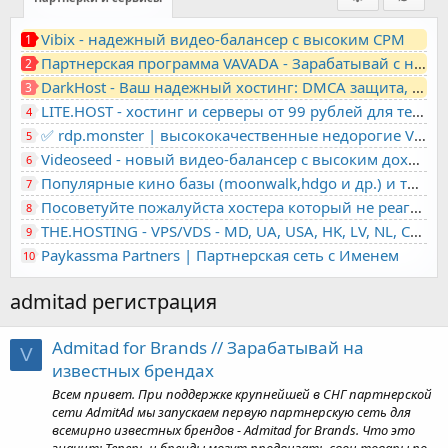
Vibix - надежный видео-балансер с высоким CPM
1
Партнерская программа VAVADA - Зарабатывай с нами!
2
DarkHost - Ваш надежный хостинг: DMCA защита, лояльность, анонимность
3
LITE.HOST - хостинг и серверы от 99 рублей для тех, кто любит не переплачивать. Доступ по SSH, поддержка PHP, GIT, COMPOSER, сертификаты Let's Encrypt
4
✅ rdp.monster | высококачественные недорогие VPS, RDP - выделенные серверы
5
Videoseed - новый видео-балансер с высоким доходом
6
Популярные кино базы (moonwalk,hdgo и др.) и торренты в одном плеере для вашего сайта
7
Посоветуйте пожалуйста хостера который не реагирует на ркн
8
THE.HOSTING - VPS/VDS - MD, UA, USA, HK, LV, NL, CA, DE, SK, CZE, GB, IL, TR, PL, BG, RO, IT, FL, HU, PT.
9
Paykassma Partners | Партнерская сеть с Именем
10
admitad регистрация
Admitad for Brands // Зарабатывай на
V
известных брендах
Всем привет. При поддержке крупнейшей в СНГ партнерской
сети AdmitAd мы запускаем первую партнерскую сеть для
всемирно известных брендов - Admitad for Brands. Что это