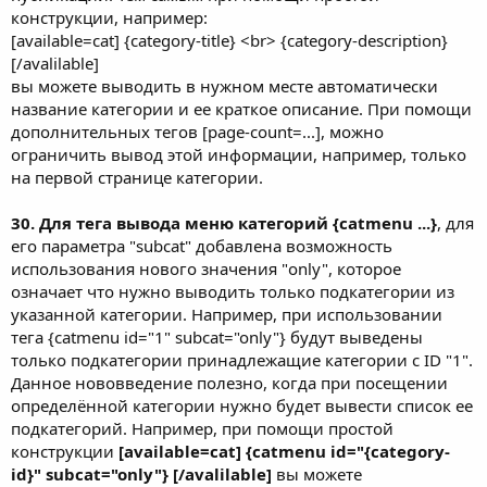
конструкции, например:
[available=cat] {category-title} <br> {category-description}
[/avalilable]
вы можете выводить в нужном месте автоматически
название категории и ее краткое описание. При помощи
дополнительных тегов [page-count=...], можно
ограничить вывод этой информации, например, только
на первой странице категории.
30. Для тега вывода меню категорий {catmenu ...}
, для
его параметра "subcat" добавлена возможность
использования нового значения "only", которое
означает что нужно выводить только подкатегории из
указанной категории. Например, при использовании
тега {catmenu id="1" subcat="only"} будут выведены
только подкатегории принадлежащие категории с ID "1".
Данное нововведение полезно, когда при посещении
определённой категории нужно будет вывести список ее
подкатегорий. Например, при помощи простой
конструкции
[available=cat] {catmenu id="{category-
id}" subcat="only"} [/avalilable]
вы можете