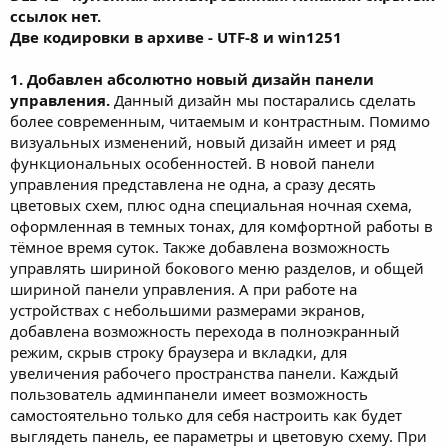
о
ссылок нет.
з
Две кодировки в архиве - UTF-8 и win1251
д
а
н
1. Добавлен абсолютно новый дизайн панели
и
управления.
Данный дизайн мы постарались сделать
я
более современным, читаемым и контрастным. Помимо
визуальных изменений, новый дизайн имеет и ряд
функциональных особенностей. В новой панели
управления представлена не одна, а сразу десять
цветовых схем, плюс одна специальная ночная схема,
оформленная в темных тонах, для комфортной работы в
тёмное время суток. Также добавлена возможность
управлять шириной бокового меню разделов, и общей
шириной панели управления. А при работе на
устройствах с небольшими размерами экранов,
добавлена возможность перехода в полноэкранный
режим, скрыв строку браузера и вкладки, для
увеличения рабочего пространства панели. Каждый
пользователь админпанели имеет возможность
самостоятельно только для себя настроить как будет
выглядеть панель, ее параметры и цветовую схему. При