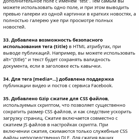
дополнительное поле с именем "test". Тем самым вы
можете использовать одно поле, и при этом выводить
превью галереи из одной картинки в кратких новостях, а
полностью галерею уже при просмотре полных
новостей.
33. Добавлена возможность безопасного
использования тега {titlе}
в HTML атрибутах, при
выводе публикаций. Например, вы можете использовать
alt="{titlе}" и текст будет сохранять валидность
документа, если в заголовке есть кавычки.
34. Для тега [mediа=...] добавлена поддержка
публикации видео и постов с сервиса Facebook.
35. Добавлено Gzip сжатие для CSS файлов
,
используемых скриптом, что позволяет существенно
сократить размер CSS файлов, и как следствие ускорить
загрузку страниц. Сжатие включается совместно с
сжатием JS файлов в настройках скрипта. При
включении сжатия, сжимаются только служебные CSS
файлы непосредственно DLE. Для сжатия ваших