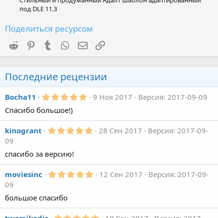
Стильный и продуманный Адалт шаблон адаптированный
под DLE 11.3
Поделиться ресурсом
Reddit
Pinterest
Tumblr
WhatsApp
Электронная почта
Ссылка
Последние рецензии
5
Bocha11
9 Ноя 2017
Версия: 2017-09-09
,
Спасибо большое!)
0
0
з
5
kinogrant
28 Сен 2017
Версия: 2017-09-
в
,
ё
09
0
з
0
спасибо за версию!
д
з
в
ё
5
moviesinc
12 Сен 2017
Версия: 2017-09-
з
,
09
д
0
0
большое спасибо
з
в
ё
5
twomikodis
10 Сен 2017
Версия: 2017-