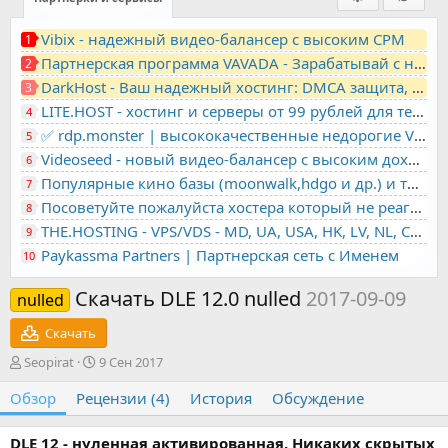
Vibix - надежный видео-балансер с высоким CPM
1
Партнерская программа VAVADA - Зарабатывай с нами!
2
DarkHost - Ваш надежный хостинг: DMCA защита, лояльность, анонимность
3
LITE.HOST - хостинг и серверы от 99 рублей для тех, кто любит не переплачивать. Доступ по SSH, поддержка PHP, GIT, COMPOSER, сертификаты Let's Encrypt
4
✅ rdp.monster | высококачественные недорогие VPS, RDP - выделенные серверы
5
Videoseed - новый видео-балансер с высоким доходом
6
Популярные кино базы (moonwalk,hdgo и др.) и торренты в одном плеере для вашего сайта
7
Посоветуйте пожалуйста хостера который не реагирует на ркн
8
THE.HOSTING - VPS/VDS - MD, UA, USA, HK, LV, NL, CA, DE, SK, CZE, GB, IL, TR, PL, BG, RO, IT, FL, HU, PT.
9
Paykassma Partners | Партнерская сеть с Именем
10
Скачать DLE 12.0 nulled
2017-09-09
nulled
Скачать
А
Д
Seopirat
9 Сен 2017
в
а
Обзор
т
Рецензии (4)
т
История
Обсуждение
о
а
р
с
DLE 12 - нуленная активированная. Никаких скрытых