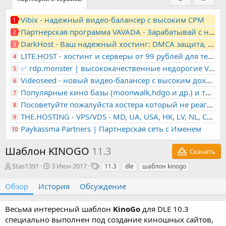
Vibix - надежный видео-балансер с высоким CPM
1
Партнерская программа VAVADA - Зарабатывай с нами!
2
DarkHost - Ваш надежный хостинг: DMCA защита, лояльность, анонимность
3
LITE.HOST - хостинг и серверы от 99 рублей для тех, кто любит не переплачивать. Доступ по SSH, поддержка PHP, GIT, COMPOSER, сертификаты Let's Encrypt
4
✅ rdp.monster | высококачественные недорогие VPS, RDP - выделенные серверы
5
Videoseed - новый видео-балансер с высоким доходом
6
Популярные кино базы (moonwalk,hdgo и др.) и торренты в одном плеере для вашего сайта
7
Посоветуйте пожалуйста хостера который не реагирует на ркн
8
THE.HOSTING - VPS/VDS - MD, UA, USA, HK, LV, NL, CA, DE, SK, CZE, GB, IL, TR, PL, BG, RO, IT, FL, HU, PT.
9
Paykassma Partners | Партнерская сеть с Именем
10
Шаблон KINOGO
11.3
Скачать
А
Д
Т
Stas1391
3 Июн 2017
11.3
dle
шаблон kinogo
в
а
е
т
т
г
Обзор
История
Обсуждение
о
а
и
р
с
Весьма интересный шаблон
KinoGo
для DLE 10.3
о
специально выполнен под создание киношных сайтов,
з