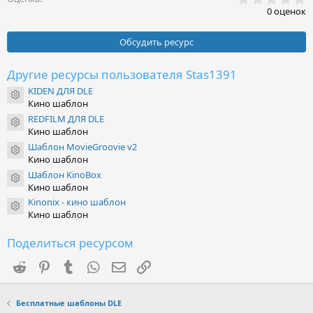
,
0 оценок
0
0
з
Обсудить ресурс
в
ё
з
Другие ресурсы пользователя Stas1391
д
KIDEN ДЛЯ DLE
Иконка ресурса
Кино шаблон
REDFILM ДЛЯ DLE
Иконка ресурса
Кино шаблон
Шаблон MovieGroovie v2
Иконка ресурса
Кино шаблон
Шаблон KinoBox
Иконка ресурса
Кино шаблон
Kinonix - кино шаблон
Иконка ресурса
Кино шаблон
Поделиться ресурсом
Reddit
Pinterest
Tumblr
WhatsApp
Электронная почта
Ссылка
Бесплатные шаблоны DLE