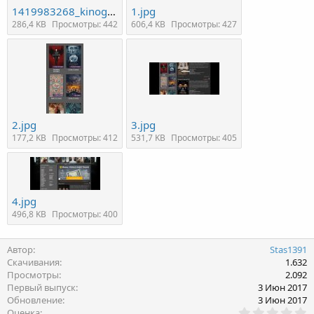
1419983268_kinogo.jpg
1.jpg
286,4 KB
Просмотры: 442
606,4 KB
Просмотры: 427
2.jpg
3.jpg
177,2 KB
Просмотры: 412
531,7 KB
Просмотры: 405
4.jpg
496,8 KB
Просмотры: 400
Автор
Stas1391
Скачивания
1.632
Просмотры
2.092
Первый выпуск
3 Июн 2017
Обновление
3 Июн 2017
0
Оценка