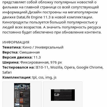
д
представляет собой обложку популярных новостей о
а
фильмах на главной странице со всей сопутствующей
н
информацией.Дизайн построены на мегапопулярном
и
движке DataLife Engine 11.3 в новой комплектации.
я
Кинопродукты пользуется большой популярностью у
людей всех возрастов. А значить популярность ресурса
постоянно будет обеспечено при обновление контента.
ИНФОРМАЦИЯ
Тематика:
Кино / Универсальный
Верстка:
Смешанная
Версия движка:
11.3
Ширина:
Фиксированная, 976 px
Тестировался на:
IE10-11, Mozilla, Opera, Google Chrome,
Safari
Комплектация:
tpl, css, img, js