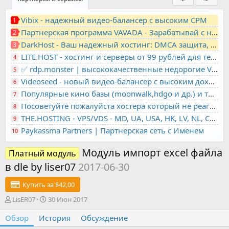
Vibix - надежный видео-балансер с высоким CPM
1
Партнерская программа VAVADA - Зарабатывай с нами!
2
DarkHost - Ваш надежный хостинг: DMCA защита, лояльность, анонимность
3
LITE.HOST - хостинг и серверы от 99 рублей для тех, кто любит не переплачивать. Доступ по SSH, поддержка PHP, GIT, COMPOSER, сертификаты Let's Encrypt
4
✅ rdp.monster | высококачественные недорогие VPS, RDP - выделенные серверы
5
Videoseed - новый видео-балансер с высоким доходом
6
Популярные кино базы (moonwalk,hdgo и др.) и торренты в одном плеере для вашего сайта
7
Посоветуйте пожалуйста хостера который не реагирует на ркн
8
THE.HOSTING - VPS/VDS - MD, UA, USA, HK, LV, NL, CA, DE, SK, CZE, GB, IL, TR, PL, BG, RO, IT, FL, HU, PT.
9
Paykassma Partners | Партнерская сеть с Именем
10
Модуль импорт excel файла
Платный модуль
в dle by liser07
2017-06-30
Купить за $42,00
А
Д
LisER07
30 Июн 2017
в
а
Обзор
т
История
т
Обсуждение
о
а