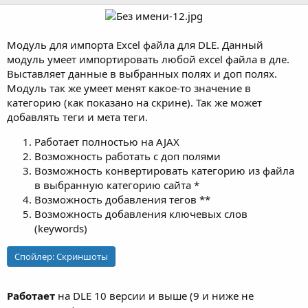
р
с
о
з
Модуль для импорта Excel файла для DLE. Данный
д
модуль умеет импортировать любой excel файла в дле.
а
н
Выставляет данные в выбранных полях и доп полях.
и
Модуль так же умеет менят какое-то значение в
я
категорию (как показано на скрине). Так же может
добавлять теги и мета теги.
Работает полностью на AJAX
Возможность работать с доп полями
Возможность конвертировать категорию из файла
в выбранную категорию сайта *
Возможность добавления тегов **
Возможность добавления ключевых слов
(keywords)
Спойлер:
Скриншоты
Работает
на DLE 10 версии и выше (9 и ниже не