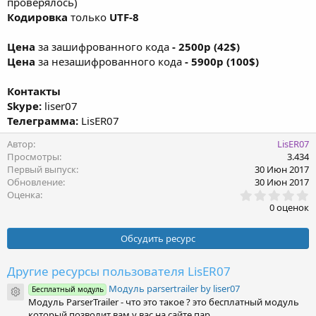
проверялось)
Кодировка
только
UTF-8
Цена
за зашифрованного кода
- 2500р (42$)
Цена
за незашифрованного кода
- 5900р (100$)
Контакты
Skype:
liser07
Телеграмма:
LisER07
Автор
LisER07
Просмотры
3.434
Первый выпуск
30 Июн 2017
Обновление
30 Июн 2017
0
Оценка
,
0 оценок
0
0
з
Обсудить ресурс
в
ё
з
Другие ресурсы пользователя LisER07
д
Модуль parsertrailer by liser07
Бесплатный модуль
Иконка ресурса
Модуль ParserTrailer - что это такое ? это бесплатный модуль
который позволит вам у вас на сайте пар