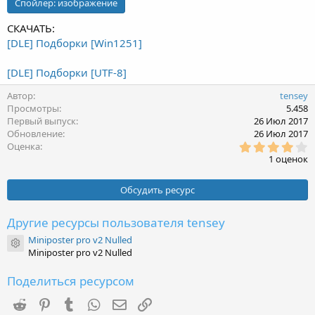
Спойлер:
изображение
з
д
СКАЧАТЬ:
а
[DLE] Подборки [Win1251]
н
и
[DLE] Подборки [UTF-8]
я
Автор
tensey
Просмотры
5.458
Первый выпуск
26 Июл 2017
Обновление
26 Июл 2017
4
Оценка
,
1 оценок
0
0
з
Обсудить ресурс
в
ё
з
Другие ресурсы пользователя tensey
д
Miniposter pro v2 Nulled
Иконка ресурса
Miniposter pro v2 Nulled
Поделиться ресурсом
Reddit
Pinterest
Tumblr
WhatsApp
Электронная почта
Ссылка