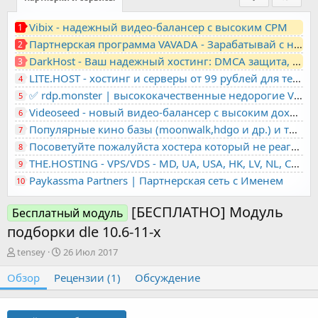
Vibix - надежный видео-балансер с высоким CPM
1
Партнерская программа VAVADA - Зарабатывай с нами!
2
DarkHost - Ваш надежный хостинг: DMCA защита, лояльность, анонимность
3
LITE.HOST - хостинг и серверы от 99 рублей для тех, кто любит не переплачивать. Доступ по SSH, поддержка PHP, GIT, COMPOSER, сертификаты Let's Encrypt
4
✅ rdp.monster | высококачественные недорогие VPS, RDP - выделенные серверы
5
Videoseed - новый видео-балансер с высоким доходом
6
Популярные кино базы (moonwalk,hdgo и др.) и торренты в одном плеере для вашего сайта
7
Посоветуйте пожалуйста хостера который не реагирует на ркн
8
THE.HOSTING - VPS/VDS - MD, UA, USA, HK, LV, NL, CA, DE, SK, CZE, GB, IL, TR, PL, BG, RO, IT, FL, HU, PT.
9
Paykassma Partners | Партнерская сеть с Именем
10
[БЕСПЛАТНО] Модуль
Бесплатный модуль
подборки dle 10.6-11-x
А
Д
tensey
26 Июл 2017
в
а
Обзор
т
Рецензии (1)
т
Обсуждение
о
а
р
с
о