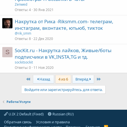
Zenwed
Ответы
4
30 Янв 2021
Накрутка от Рика -Riksmm.com- телеграм,
инстаграм, вконтакте, ютьюб, тикток
@rik_smm
Ответы
8
22 Дек 2020
SocKit.ru - Накрутка лайков, Живые/боты
S
подписчики в VK,INSTA,TG и тд.
sockitsockit
Ответы
0
11 Ноя 2020
First
Last
Назад
4 из 6
Вперёд
Войдите или зарегистрируйтесь для ответа.
Работа/Услуги
U.IX 2 Default (Fixed)
Russian (RU)
Обратная связь
Условия и правила
R