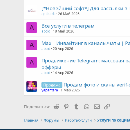
[*Новейший софт*] Для рассылки в Т
getleads
26 Май 2026
Все услуги в телеграм
A
abcid
18 Май 2026
Max | Инвайтинг в каналы/чаты | Р
A
abcid
20 Апр 2026
Продвижение Telegram: массовая р
A
офферы
abcid
14 Апр 2026
Продам фото и сканы verif-
Продажа
yapantera
1 Мар 2026
Reddit
Pinterest
Tumblr
WhatsApp
Электронная 
Ссылка
Поделиться:
Главная
Форумы
Работа/Услуги
Услуги по соци