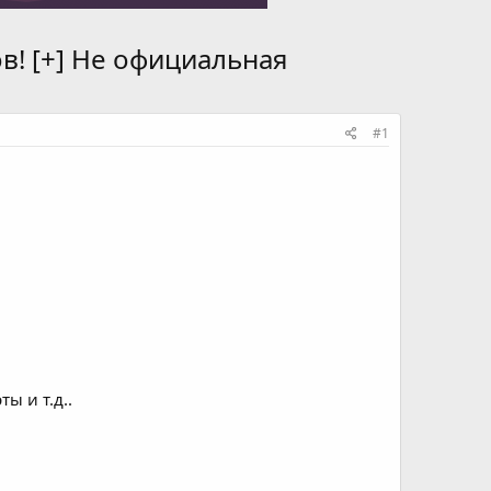
в! [+] Не официальная
#1
ы и т.д..