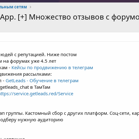
альным сетям
sApp. [+] Множество отзывов с форумо
 людей с репутацией. Ниже постом
м на форумах уже 4.5 лет
кам -
Кейсы по продвижению в телеграм
одвижения рассылками:
л -
GetLeads - Обучение в телеграм
getleads_chat в ТамТам
ttps://service.getleads.red/Service
ап группы. Кастомный сбор с других платформ. Соц-сети, карт
 подберу нужную аудиторию