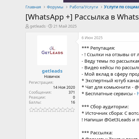
Главная
Форумы
Работа/Услуги
Услуги по соци
[WhatsApp +] Рассылка в What
А
Д
getleads
21 Май 2025
в
а
т
т
6 Июн 2025
о
а
*** Репутация:
р
н
т
а
- ! Ссылки на отзывы от
е
ч
- Веду темы по рассылка
м
а
- Видео кейсы по рассыл
getleads
ы
л
- Мой вклад в сферу пр
а
Новичок
* Экспертный ютуб кана
Регистрация
* Чат для комьюнити - @
14 Ноя 2020
Сообщения
371
* Бесплатные сервисы -
h
Реакции
0
Баллы
16
*** Сбор аудитории:
* Источник сбора: С вотс
! Напиши @Get3Leads и
*** Рассылка: