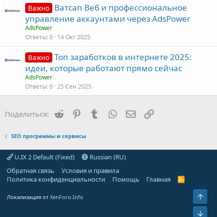
е
Ватсап Веб и профессиональное
Важно
управление аккаунтами через AdsPower
о
AdsPower
Ответы
0
14 Окт 2025
Топ заработков в интернете 2025:
Важно
идеи, которые работают прямо сейчас
AdsPower
Ответы
0
25 Сен 2025
Reddit
Pinterest
Tumblr
WhatsApp
Электронная почта
Ссылка
Поделиться:
SEO программы и сервисы
U.IX 2 Default (Fixed)
Russian (RU)
Обратная связь
Условия и правила
Политика конфиденциальности
Помощь
Главная
R
S
S
Свер
Локализация от
XenForo.Info
Сниз