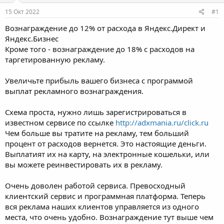
е
ч
15 Окт 2022
#1
м
а
ы
л
Вознаграждение до 12% от расхода в Яндекс.Директ и
а
Яндекс.Бизнес
Кроме того - вознаграждение до 18% с расходов на
таргетированную рекламу.
Увеличьте прибыль вашего бизнеса с программой
выплат рекламного вознаграждения.
Схема проста, нужно лишь зарегистрироваться в
известном сервисе по ссылке
http://adxmania.ru/click.ru
Чем больше вы тратите на рекламу, тем больший
процент от расходов вернется. Это настоящие деньги.
Выплатият их на карту, на электронные кошельки, или
вы можете реинвестировать их в рекламу.
Очень доволен работой сервиса. Превосходный
клиентский сервис и программная платформа. Теперь
вся реклама наших клиентов управляется из одного
места, что очень удобно. Вознаграждение тут выше чем