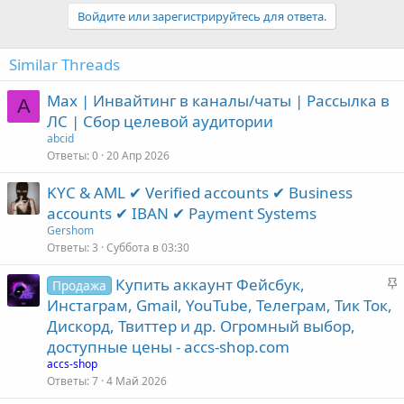
Войдите или зарегистрируйтесь для ответа.
Similar Threads
Max | Инвайтинг в каналы/чаты | Рассылка в
A
ЛС | Сбор целевой аудитории
abcid
Ответы
0
20 Апр 2026
KYC & AML ✔ Verified accounts ✔ Business
accounts ✔ IBAN ✔ Payment Systems
Gershom
Ответы
3
Суббота в 03:30
З
Купить аккаунт Фейсбук,
Продажа
а
Инстаграм, Gmail, YouTube, Телеграм, Тик Ток,
к
Дискорд, Твиттер и др. Огромный выбор,
р
доступные цены - accs-shop.com
е
accs-shop
п
Ответы
7
4 Май 2026
л