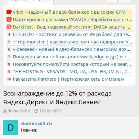
Vibix - надежный видео-балансер с высоким CPM
1
Партнерская программа VAVADA - Зарабатывай с нами!
2
DarkHost - Ваш надежный хостинг: DMCA защита, лояльность, анонимность
3
LITE.HOST - хостинг и серверы от 99 рублей для тех, кто любит не переплачивать. Доступ по SSH, поддержка PHP, GIT, COMPOSER, сертификаты Let's Encrypt
4
✅ rdp.monster | высококачественные недорогие VPS, RDP - выделенные серверы
5
Videoseed - новый видео-балансер с высоким доходом
6
Популярные кино базы (moonwalk,hdgo и др.) и торренты в одном плеере для вашего сайта
7
Посоветуйте пожалуйста хостера который не реагирует на ркн
8
THE.HOSTING - VPS/VDS - MD, UA, USA, HK, LV, NL, CA, DE, SK, CZE, GB, IL, TR, PL, BG, RO, IT, FL, HU, PT.
9
Paykassma Partners | Партнерская сеть с Именем
10
Вознаграждение до 12% от расхода
Яндекс.Директ и Яндекс.Бизнес
А
Д
domensell.ru
15 Окт 2022
в
а
т
т
domensell.ru
D
о
а
Новичок
р
н
т
а