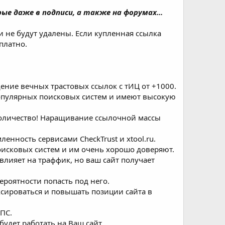
е даже в подписи, а также на форумах...
 не будут удалены. Если купленная ссылка
платно.
ение вечных трастовых ссылок с тИЦ от +1000.
опулярных поисковых систем и имеют высокую
количество! Наращивание ссылочной массы
енность сервисами CheckTrust и хtool.ru.
оисковых систем и им очень хорошо доверяют.
овлияет на траффик, но ваш сайт получает
ероятности попасть под него.
ксироваться и повышать позиции сайта в
ПС.
 будет работать на Ваш сайт.