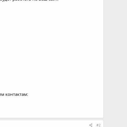
им контактам:
#2