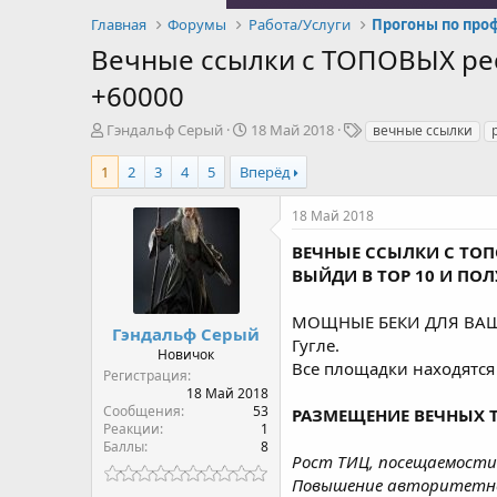
Главная
Форумы
Работа/Услуги
Вечные ссылки с ТОПОВЫХ рес
+60000
А
Д
Т
Гэндальф Серый
18 Май 2018
вечные ссылки
в
а
е
т
т
г
1
2
3
4
5
Вперёд
о
а
и
р
н
18 Май 2018
т
а
е
ч
ВЕЧНЫЕ ССЫЛКИ С ТОП
м
а
ВЫЙДИ В ТОР 10 И ПОЛ
ы
л
а
МОЩНЫЕ БЕКИ ДЛЯ ВАШЕГ
Гэндальф Серый
Гугле.
Новичок
Все площадки находятся
Регистрация
18 Май 2018
Сообщения
53
РАЗМЕЩЕНИЕ ВЕЧНЫХ Т
Реакции
1
Баллы
8
Рост ТИЦ, посещаемости
Повышение авторитетност