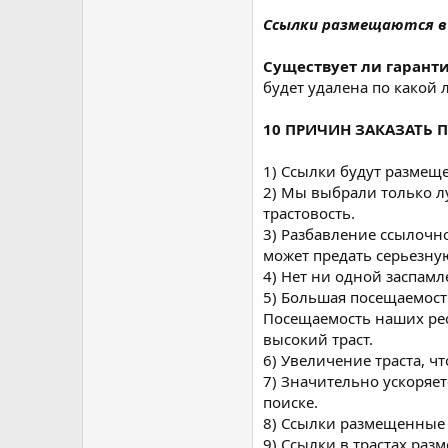
Ссылки размещаются в п
Существует ли гаранти
будет удалена по какой
10 ПРИЧИН ЗАКАЗАТЬ 
1) Ссылки будут размещ
2) Мы выбрали только л
трастовость.
3) Разбавление ссылочн
может предать серьезную
4) Нет ни одной заспамл
5) Большая посещаемост
Посещаемость наших ресу
высокий траст.
6) Увеличение траста, ч
7) Значительно ускоряе
поиске.
8) Ссылки размещенные 
9) Ссылки в трастах разм