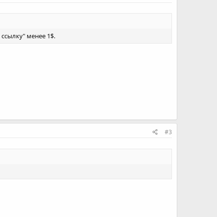
 ссылку" менее 1$.
#3