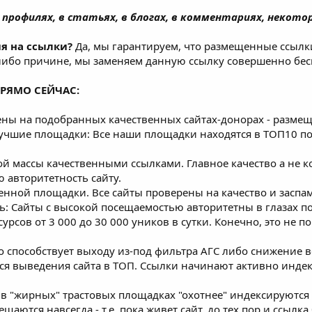
рофилях, в статьях, в блогах, в комментариях, некоторы
я на ссылки?
Да, мы гарантируем, что размещенные ссылки
 либо причине, мы заменяем данную ссылку совершенно бес
ПРЯМО СЕЙЧАС:
ены на подобранных качественных сайтах-донорах - размещ
учшие площадки: Все наши площадки находятся в ТОП10 п
ой массы качественными ссылками. Главное качество а не 
 авторитетность сайту.
енной площадки. Все сайты проверены на качество и заспамл
ь: Сайты с высокой посещаемостью авторитетны в глазах п
рсов от 3 000 до 30 000 уников в сутки. Конечно, это не п
то способствует выходу из-под фильтра АГС либо снижение в
тся выведения сайта в ТОП. Ссылки начинают активно инде
в "жирных" трастовых площадках "охотнее" индексируются 
ещаются навсегда - т.е. пока живет сайт, до тех пор и ссылка