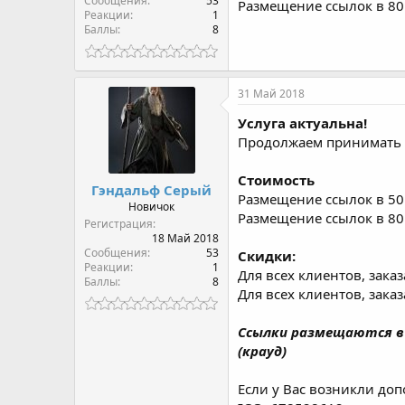
Сообщения
53
Размещение ссылок в 80 
Реакции
1
Баллы
8
31 Май 2018
Услуга актуальна!
Продолжаем принимать 
Стоимость
Гэндальф Серый
Размещение ссылок в 50 
Новичок
Размещение ссылок в 80 
Регистрация
18 Май 2018
Сообщения
53
Скидки:
Реакции
1
Для всех клиентов, зака
Баллы
8
Для всех клиентов, зака
Ссылки размещаются в 
(крауд)
Если у Вас возникли до