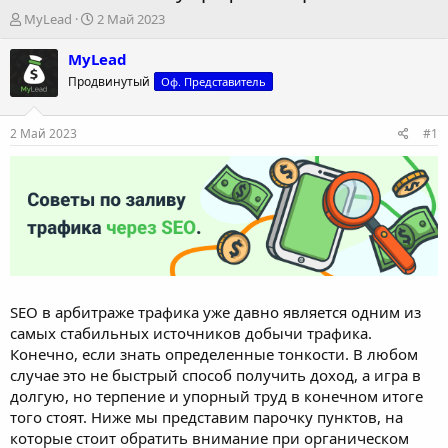
А
Д
MyLead
2 Май 2023
в
а
т
т
MyLead
о
а
Продвинутый
Оф. Представитель
р
н
т
а
е
ч
2 Май 2023
#1
м
а
ы
л
а
SEO в арбитраже трафика уже давно является одним из
самых стабильных источников добычи трафика.
Конечно, если знать определенные тонкости. В любом
случае это не быстрый способ получить доход, а игра в
долгую, но терпение и упорный труд в конечном итоге
того стоят. Ниже мы представим парочку пунктов, на
которые стоит обратить внимание при органическом