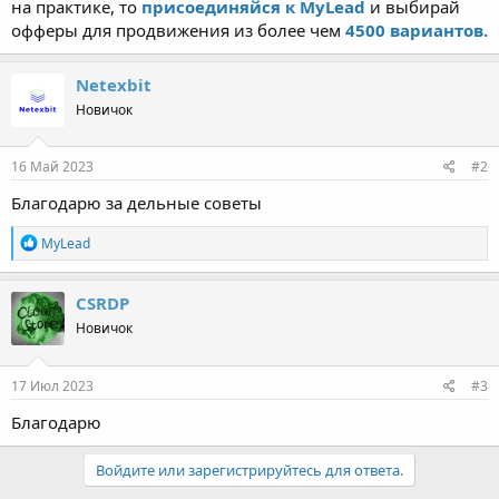
на практике, то
присоединяйся к MyLead
и выбирай
офферы для продвижения из более чем
4500 вариантов.
Netexbit
Новичок
16 Май 2023
#2
Благодарю за дельные советы
Р
MyLead
е
а
к
CSRDP
ц
Новичок
и
и
:
17 Июл 2023
#3
Благодарю
Войдите или зарегистрируйтесь для ответа.