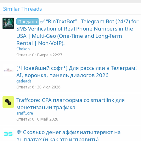
Similar Threads
✅ “RinTextBot” - Telegram Bot (24/7) for
Продажа
SMS Verification of Real Phone Numbers in the
USA | Multi-Geo (One-Time and Long-Term
Rental | Non-VoIP).
Chekon
Ответы
0
Вчера в 22:27
[*Новейший софт*] Для рассылки в Телеграм!
AI, воронка, панель диалогов 2026
getleads
Ответы
6
30 Июл 2026
Traffcore: CPA платформа со smartlink для
монетизации трафика
TraffCore
Ответы
0
6 Май 2026
💸 Сколько денег аффилиаты теряют на
выплатах (и как это исправить)