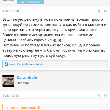
Прошёл марафон
4 Июл 2018
#4
Видя такую рекламу в моем понимании волкам просто
тупо похуй на своих клиентов, это как войти в магазин и
всем кричать что через дорогу есть круче магазин с
более широким ассортиментом и в разы низкими
ценами. Заебись кароче че )))))))
Вот именно поэтому я всяких волков, олшд и прочею
ебату на хую вертел что бы они крутили на моих сайтах
подобную рекламу пусть хуй сосут.
Р
ckau
,
Karambole
и
Ruhas
е
а
к
Karambole
ц
Новичок
и
и
:
4 Июл 2018
#5
BROKER написал(а):