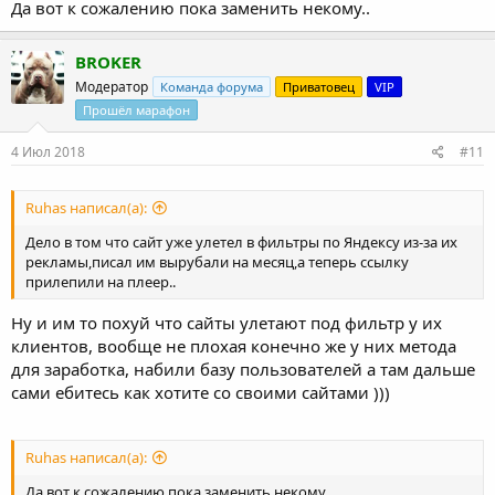
Да вот к сожалению пока заменить некому..
BROKER
Модератор
Команда форума
Приватовец
VIP
Прошёл марафон
4 Июл 2018
#11
Ruhas написал(а):
Дело в том что сайт уже улетел в фильтры по Яндексу из-за их
рекламы,писал им вырубали на месяц,а теперь ссылку
прилепили на плеер..
Ну и им то похуй что сайты улетают под фильтр у их
клиентов, вообще не плохая конечно же у них метода
для заработка, набили базу пользователей а там дальше
сами ебитесь как хотите со своими сайтами )))
Ruhas написал(а):
Да вот к сожалению пока заменить некому..