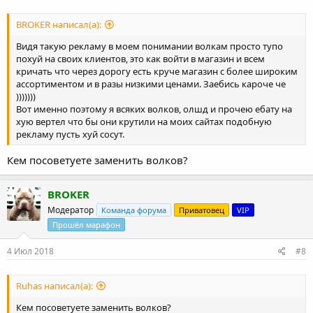
BROKER написал(а):
Видя такую рекламу в моем понимании волкам просто тупо
похуй на своих клиентов, это как войти в магазин и всем
кричать что через дорогу есть круче магазин с более широким
ассортиментом и в разы низкими ценами. Заебись кароче че
)))))))
Вот именно поэтому я всяких волков, олшд и прочею ебату на
хую вертел что бы они крутили на моих сайтах подобную
рекламу пусть хуй сосут.
Кем посоветуете заменить волков?
BROKER
Модератор
Команда форума
Приватовец
VIP
Прошёл марафон
4 Июл 2018
#8
Ruhas написал(а):
Кем посоветуете заменить волков?