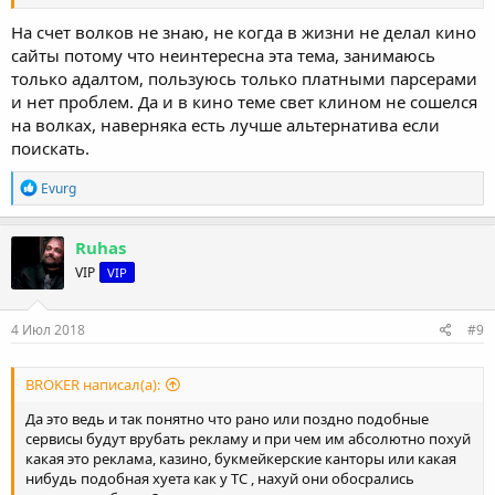
На счет волков не знаю, не когда в жизни не делал кино
сайты потому что неинтересна эта тема, занимаюсь
только адалтом, пользуюсь только платными парсерами
и нет проблем. Да и в кино теме свет клином не сошелся
на волках, наверняка есть лучше альтернатива если
поискать.
Р
Evurg
е
а
к
Ruhas
ц
VIP
VIP
и
и
:
4 Июл 2018
#9
BROKER написал(а):
Да это ведь и так понятно что рано или поздно подобные
сервисы будут врубать рекламу и при чем им абсолютно похуй
какая это реклама, казино, букмейкерские канторы или какая
нибудь подобная хуета как у ТС , нахуй они обосрались