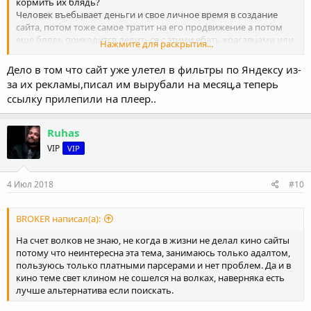
кормить их блядь?
Человек въебывает деньги и свое личное время в создание
сайта, потом тоже самое тратит на его продвижение а потом
еще блядь приходится делиться с этими ебать красавцами или
Нажмите для раскрытия...
еще хуже сайт улетает в бан.
Я понимаю что в интернете все взаимосвязано и если допустим
Дело в том что сайт уже улетел в фильтры по Яндексу из-
я пользуюсь лицензионным хрумаком то я ежемесячно плачу
за их рекламы,писал им вырубали на месяц,а теперь
абонентку и от сюда и я извлекаю выгоду и разработчик но
ссылку прилепили на плеер..
сука ........... не так же внаглую переманивать посетителей то как
это делают волки судя по скрину ТСа.
Ruhas
VIP
VIP
4 Июл 2018
#10
BROKER написал(а):
На счет волков не знаю, не когда в жизни не делал кино сайты
потому что неинтересна эта тема, занимаюсь только адалтом,
пользуюсь только платными парсерами и нет проблем. Да и в
кино теме свет клином не сошелся на волках, наверняка есть
лучше альтернатива если поискать.