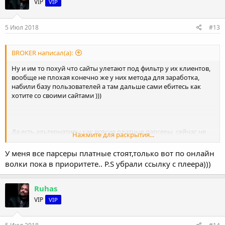
VIP
VIP
5 Июл 2018
#13
BROKER написал(а):
Ну и им то похуй что сайты улетают под фильтр у их клиентов,
вообще не плохая конечно же у них метода для заработка,
набили базу пользователей а там дальше сами ебитесь как
хотите со своими сайтами )))
Да есть альтернативы как всякие платные парсеры, сейчас не
Нажмите для раскрытия...
2000 года и все парсеры платные очень удобны и
функциональны, ну это чисто мое мнение и я не кому не
У меня все парсеры платные стоят,только вот по онлайн
навязываю его. Но с такими рекламами что выводят волки это
волки пока в приоритете.. P.S убрали ссылку с плеера)))
реально пизда какая то.
Ruhas
VIP
VIP