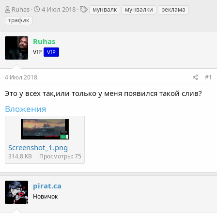
А
Д
Т
Ruhas
4 Июл 2018
мунвалк
мунвалки
реклама
в
а
е
трафик
т
т
г
о
а
и
Ruhas
р
н
т
VIP
а
VIP
е
ч
м
а
4 Июл 2018
#1
ы
л
а
Это у всех так,или только у меня появился такой слив?
Вложения
Screenshot_1.png
314,8 KB
Просмотры: 75
pirat.ca
Новичок