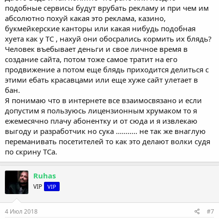
подобные сервисы будут врубать рекламу и при чем им
абсолютно похуй какая это реклама, казино,
букмейкерские канторы или какая нибудь подобная
хуета как у ТС , нахуй они обосрались кормить их блядь?
Человек въебывает деньги и свое личное время в
создание сайта, потом тоже самое тратит на его
продвижение а потом еще блядь приходится делиться с
этими ебать красавцами или еще хуже сайт улетает в
бан.
Я понимаю что в интернете все взаимосвязано и если
допустим я пользуюсь лицензионным хрумаком то я
ежемесячно плачу абонентку и от сюда и я извлекаю
выгоду и разработчик но сука ........... не так же внаглую
переманивать посетителей то как это делают волки судя
по скрину ТСа.
Ruhas
VIP
VIP
4 Июл 2018
#7