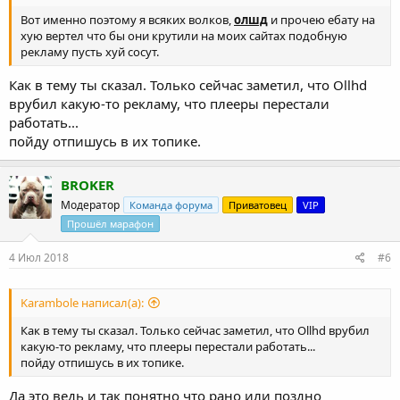
Вот именно поэтому я всяких волков,
олшд
и прочею ебату на
хую вертел что бы они крутили на моих сайтах подобную
рекламу пусть хуй сосут.
Как в тему ты сказал. Только сейчас заметил, что Ollhd
врубил какую-то рекламу, что плееры перестали
работать...
пойду отпишусь в их топике.
BROKER
Модератор
Команда форума
Приватовец
VIP
Прошёл марафон
4 Июл 2018
#6
Karambole написал(а):
Как в тему ты сказал. Только сейчас заметил, что Ollhd врубил
какую-то рекламу, что плееры перестали работать...
пойду отпишусь в их топике.
Да это ведь и так понятно что рано или поздно