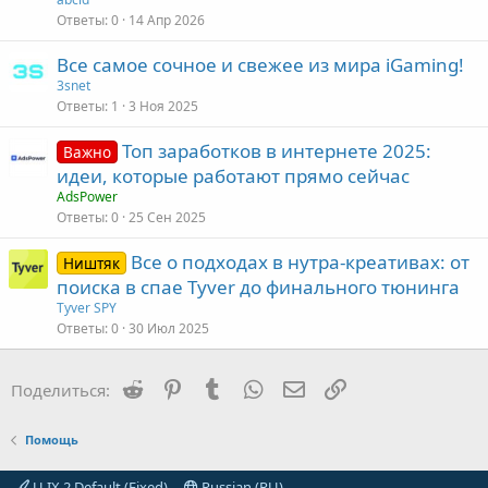
Ответы
0
14 Апр 2026
Все самое сочное и свежее из мира iGaming!
3snet
Ответы
1
3 Ноя 2025
Топ заработков в интернете 2025:
Важно
идеи, которые работают прямо сейчас
AdsPower
Ответы
0
25 Сен 2025
Все о подходах в нутра-креативах: от
Ништяк
поиска в спае Tyver до финального тюнинга
Tyver SPY
Ответы
0
30 Июл 2025
Reddit
Pinterest
Tumblr
WhatsApp
Электронная почта
Ссылка
Поделиться:
Помощь
U.IX 2 Default (Fixed)
Russian (RU)