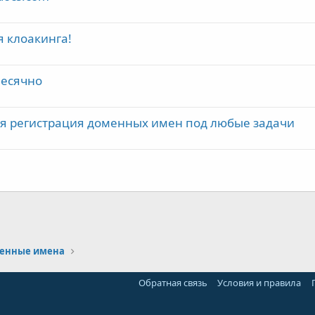
я клоакинга!
месячно
я регистрация доменных имен под любые задачи
почта
енные имена
Обратная связь
Условия и правила