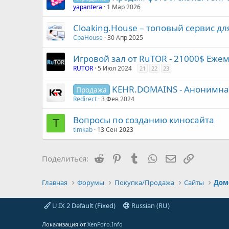
yapantera
1 Мар 2026
Cloaking.House – топовый сервис дл
СpaHouse
30 Апр 2025
Игровой зал от RuTOR - 21000$ Еже
RUTOR
5 Июл 2024
21
22
23
KEHR.DOMAINS - Анонимна
Продажа
Redirect
3 Фев 2024
Вопросы по созданию киносайта
T
timkab
13 Сен 2023
Reddit
Pinterest
Tumblr
WhatsApp
Электронная 
Ссылка
Поделиться:
Главная
Форумы
Покупка/Продажа
Сайты
Дом
U.IX 2 Default (Fixed)
Russian (RU)
Локализация от
XenForo.Info