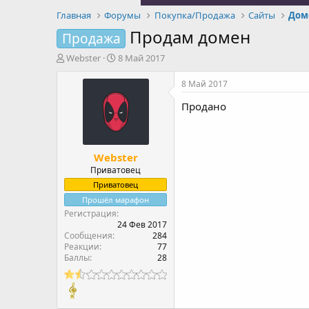
Главная
Форумы
Покупка/Продажа
Сайты
Дом
Продам домен
Продажа
А
Д
Webster
8 Май 2017
в
а
т
т
8 Май 2017
о
а
Продано
р
н
т
а
е
ч
м
а
Webster
ы
л
а
Приватовец
Приватовец
Прошёл марафон
Регистрация
24 Фев 2017
Сообщения
284
Реакции
77
Баллы
28