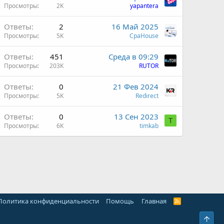
Просмотры
2K
yapantera
Ответы
2
16 Май 2025
Просмотры
5K
СpaHouse
Ответы
451
Среда в 09:29
Просмотры
203K
RUTOR
Ответы
0
21 Фев 2024
Просмотры
5K
Redirect
Ответы
0
13 Сен 2023
T
Просмотры
6K
timkab
Политика конфиденциальности
Помощь
Главная
R
S
S
Свер