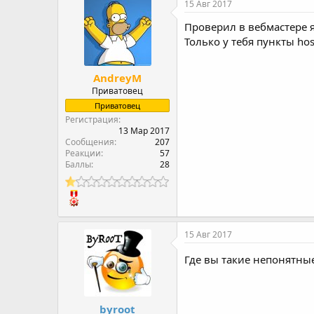
15 Авг 2017
Проверил в вебмастере я
Только у тебя пункты hos
AndreyM
Приватовец
Приватовец
Регистрация
13 Мар 2017
Сообщения
207
Реакции
57
Баллы
28
15 Авг 2017
Где вы такие непонятны
byroot