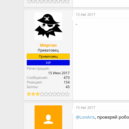
15 Авг 2017
-
Морган
Приватовец
Приватовец
VIP
Регистрация
15 Июн 2017
Сообщения
473
Реакции
154
Баллы
43
15 Авг 2017
@LonAris
, проверяй робо