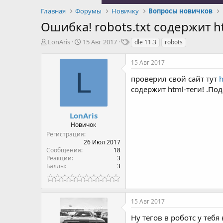
Главная
Форумы
Новичку
Вопросы новичков
Ошибка! robots.txt содержит ht
А
Д
Т
LonAris
15 Авг 2017
dle 11.3
robots
в
а
е
т
т
г
15 Авг 2017
о
а
и
L
р
н
проверил свой сайт тут
h
т
а
содержит html-теги! .Под
е
ч
м
а
ы
л
LonAris
а
Новичок
Регистрация
26 Июл 2017
Сообщения
18
Реакции
3
Баллы
3
15 Авг 2017
Ну тегов в роботс у теб