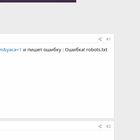
#1
com&yaca=1
и пишет ошибку : Ошибка! robots.txt
#2