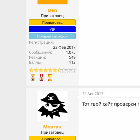
Den
Приватовец
Приватовец
VIP
Прошёл марафон
Регистрация
23 Фев 2017
Сообщения
1.075
Реакции
549
Баллы
113
15 Авг 2017
Тот твой сайт проверки г
Морган
Приватовец
Приватовец