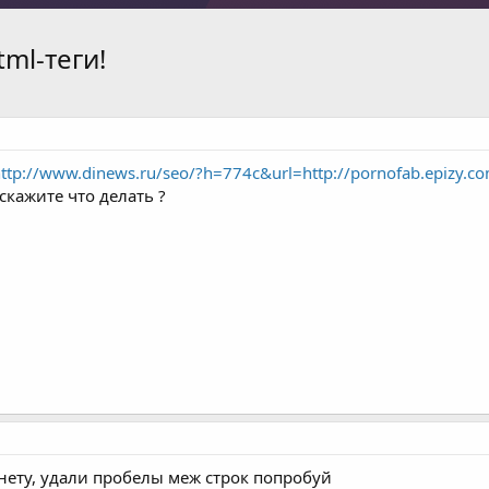
ml-теги!
ttp://www.dinews.ru/seo/?h=774c&url=http://pornofab.epizy.
скажите что делать ?
я нету, удали пробелы меж строк попробуй