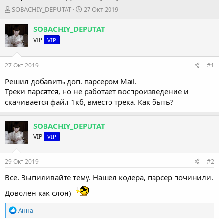
А
Д
SOBACHIY_DEPUTAT
27 Окт 2019
в
а
т
т
SOBACHIY_DEPUTAT
о
а
VIP
VIP
р
н
т
а
е
ч
27 Окт 2019
#1
м
а
ы
л
Решил добавить доп. парсером Mail.
а
Треки парсятся, но не работает воспроизведение и
скачивается файл 1кб, вместо трека. Как быть?
SOBACHIY_DEPUTAT
VIP
VIP
29 Окт 2019
#2
Всё. Выпиливайте тему. Нашёл кодера, парсер починили.
Доволен как слон)
Р
Анна
е