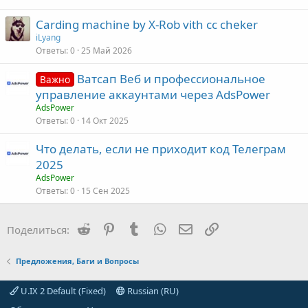
Carding machine by X-Rob vith cc cheker
iLyang
Ответы
0
25 Май 2026
Ватсап Веб и профессиональное
Важно
управление аккаунтами через AdsPower
AdsPower
Ответы
0
14 Окт 2025
Что делать, если не приходит код Телеграм
2025
AdsPower
Ответы
0
15 Сен 2025
Reddit
Pinterest
Tumblr
WhatsApp
Электронная почта
Ссылка
Поделиться:
Предложения, Баги и Вопросы
U.IX 2 Default (Fixed)
Russian (RU)