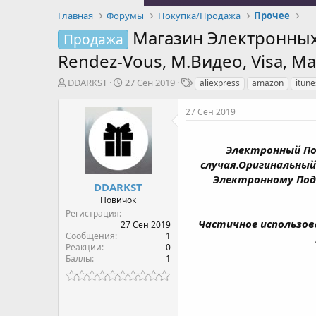
Главная
Форумы
Покупка/Продажа
Прочее
Магазин Электронных 
Продажа
Rendez-Vous, М.Видео, Visa, Mas
А
Д
Т
DDARKST
27 Сен 2019
aliexpress
amazon
itune
в
а
е
т
т
г
27 Сен 2019
о
а
и
р
н
т
а
Электронный Под
е
ч
случая.Оригинальный
м
а
Электронному Под
ы
л
DDARKST
а
Новичок
Регистрация
Частичное использов
27 Сен 2019
Сообщения
1
Реакции
0
Баллы
1