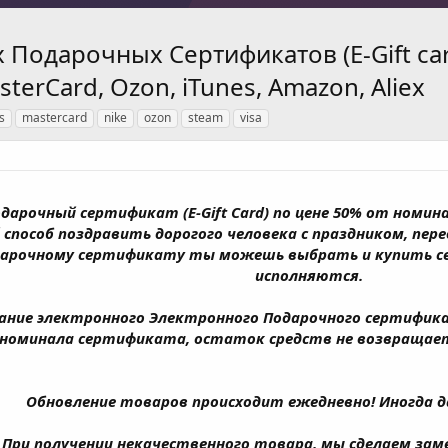
Подарочных Сертификатов (E-Gift card
terCard, Ozon, iTunes, Amazon, Aliex
s
mastercard
nike
ozon
steam
visa
арочный сертификат (E-Gift Card) по цене 50% от номин
 способ поздравить дорогого человека с праздником, пер
арочному сертификату ты можешь выбрать и купить себ
исполняются.
ание электронного Электронного Подарочного сертифика
номинала сертификата, остаток средств не возвращает
Обновление товаров происходит ежедневно! Иногда д
При получении некачественного товара, мы сделаем заме