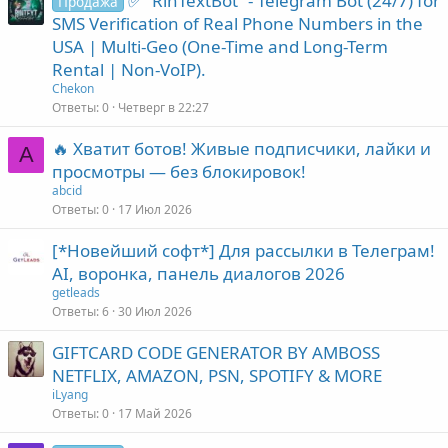
✅ “RinTextBot” - Telegram Bot (24/7) for
Продажа
SMS Verification of Real Phone Numbers in the
USA | Multi-Geo (One-Time and Long-Term
Rental | Non-VoIP).
Chekon
Ответы
0
Четверг в 22:27
🔥 Хватит ботов! Живые подписчики, лайки и
A
просмотры — без блокировок!
abcid
Ответы
0
17 Июл 2026
[*Новейший софт*] Для рассылки в Телеграм!
AI, воронка, панель диалогов 2026
getleads
Ответы
6
30 Июл 2026
GIFTCARD CODE GENERATOR BY AMBOSS
NETFLIX, AMAZON, PSN, SPOTIFY & MORE
iLyang
Ответы
0
17 Май 2026