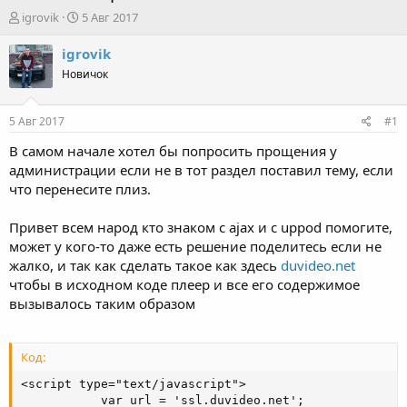
А
Д
igrovik
5 Авг 2017
в
а
т
т
igrovik
о
а
Новичок
р
н
т
а
е
ч
5 Авг 2017
#1
м
а
ы
л
В самом начале хотел бы попросить прощения у
а
администрации если не в тот раздел поставил тему, если
что перенесите плиз.
Привет всем народ кто знаком с ajax и с uppod помогите,
может у кого-то даже есть решение поделитесь если не
жалко, и так как сделать такое как здесь
duvideo.net
чтобы в исходном коде плеер и все его содержимое
вызывалось таким образом
Код:
<script type="text/javascript">

           var url = 'ssl.duvideo.net';
