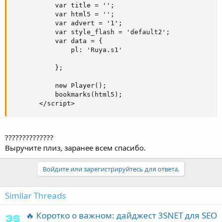
           var title = '';

           var html5 = '';

           var advert = '1';

           var style_flash = 'default2';

           var data = {

               pl: 'Ruya.s1'

           };

           new Player();

           bookmarks(html5);       

       </script>
??????????????
Выручите плиз, заранее всем спасибо.
Войдите или зарегистрируйтесь для ответа.
Similar Threads
🔥 Коротко о важном: дайджест 3SNET для SEO