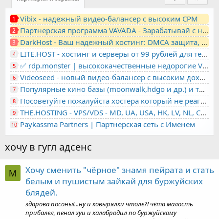
Vibix - надежный видео-балансер с высоким CPM
1
Партнерская программа VAVADA - Зарабатывай с нами!
2
DarkHost - Ваш надежный хостинг: DMCA защита, лояльность, анонимность
3
LITE.HOST - хостинг и серверы от 99 рублей для тех, кто любит не переплачивать. Доступ по SSH, поддержка PHP, GIT, COMPOSER, сертификаты Let's Encrypt
4
✅ rdp.monster | высококачественные недорогие VPS, RDP - выделенные серверы
5
Videoseed - новый видео-балансер с высоким доходом
6
Популярные кино базы (moonwalk,hdgo и др.) и торренты в одном плеере для вашего сайта
7
Посоветуйте пожалуйста хостера который не реагирует на ркн
8
THE.HOSTING - VPS/VDS - MD, UA, USA, HK, LV, NL, CA, DE, SK, CZE, GB, IL, TR, PL, BG, RO, IT, FL, HU, PT.
9
Paykassma Partners | Партнерская сеть с Именем
10
хочу в гугл адсенс
Хочу сменить "чёрное" знамя пейрата и стать
M
белым и пушистым зайкай для буржуйских
блядей.
здарова посоны!...ну и ковырялки чтоле?! чёта малость
прибалел, пенал хуи и калабродил по буржуйскому