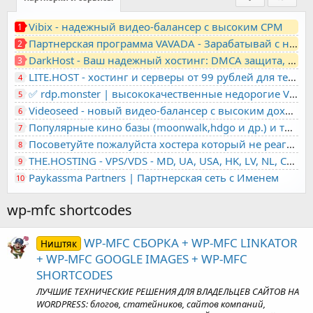
Vibix - надежный видео-балансер с высоким CPM
1
Партнерская программа VAVADA - Зарабатывай с нами!
2
DarkHost - Ваш надежный хостинг: DMCA защита, лояльность, анонимность
3
LITE.HOST - хостинг и серверы от 99 рублей для тех, кто любит не переплачивать. Доступ по SSH, поддержка PHP, GIT, COMPOSER, сертификаты Let's Encrypt
4
✅ rdp.monster | высококачественные недорогие VPS, RDP - выделенные серверы
5
Videoseed - новый видео-балансер с высоким доходом
6
Популярные кино базы (moonwalk,hdgo и др.) и торренты в одном плеере для вашего сайта
7
Посоветуйте пожалуйста хостера который не реагирует на ркн
8
THE.HOSTING - VPS/VDS - MD, UA, USA, HK, LV, NL, CA, DE, SK, CZE, GB, IL, TR, PL, BG, RO, IT, FL, HU, PT.
9
Paykassma Partners | Партнерская сеть с Именем
10
wp-mfc shortcodes
WP-MFC СБОРКА + WP-MFC LINKATOR
Ништяк
+ WP-MFC GOOGLE IMAGES + WP-MFC
SHORTCODES
ЛУЧШИЕ ТЕХНИЧЕСКИЕ РЕШЕНИЯ ДЛЯ ВЛАДЕЛЬЦЕВ САЙТОВ НА
WORDPRESS: блогов, статейников, сайтов компаний,