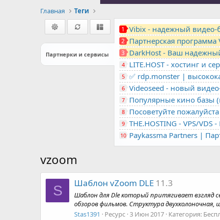
Главная
Теги
Vibix - надежный видео
1
Партнерская программа 
2
DarkHost - Ваш надежны
3
Партнерки и сервисы
4
✅ rdp.monster | высоко
5
Videoseed - новый виде
6
Популярные кино базы (m
7
Посоветуйте пожалуйста 
8
9
Paykassma Partners | Па
10
vzoom
Шаблон vZoom DLE
11.3
S
Шаблон для Dle который притягивает взгляд 
обзоров фильмов. Структура двухколоночная, 
Stas1391
Ресурс
3 Июн 2017
Категория:
Бесп