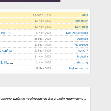
Среда в 15:39
Vibix
12 Июл 2026
Bitbanker
12 Июл 2026
Dark Host
LITE.HOST - хостинг и серверы от 99 рублей для тех, кто любит не переплачивать. Доступ по SSH, поддержка PHP, GIT, COMPOSER, сертификаты Let's Encrypt
8 Июл 2026
Ксения Климова
26 Июн 2026
Asim996
22 Июн 2026
VideoSeed
о сайта
22 Июн 2026
Aytac17
11 Июл 2025
Mobzilla
THE.HOSTING - VPS/VDS - MD, UA, USA, HK, LV, NL, CA, DE, SK, CZE, GB, IL, TR, PL, BG, RO, IT, FL, HU, PT.
2 Июл 2025
thehosting
29 Янв 2025
Paykassmacom
монично. Шаблон предназначен для онлайн кинотеатра,