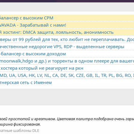
-балансер с высоким CPM
VAVADA - Зарабатывай с нами!
й хостинг: DMCA защита, лояльность, анонимность
качественные недорогие VPS, RDP - выделенные серверы
о-балансер с высоким доходом
oonwalk,hdgo и др.) и торренты в одном плеере для вашег
хостера который не реагирует на ркн
ртнерская сеть с Именем
своей простотой и креативом. Цветовая палитра подобрана очень гар
ширина фиксированая.
латные шаблоны DLE