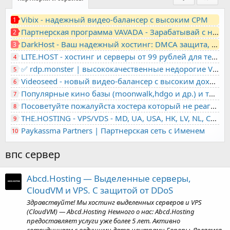
Vibix - надежный видео-балансер с высоким CPM
1
Партнерская программа VAVADA - Зарабатывай с нами!
2
DarkHost - Ваш надежный хостинг: DMCA защита, лояльность, анонимность
3
LITE.HOST - хостинг и серверы от 99 рублей для тех, кто любит не переплачивать. Доступ по SSH, поддержка PHP, GIT, COMPOSER, сертификаты Let's Encrypt
4
✅ rdp.monster | высококачественные недорогие VPS, RDP - выделенные серверы
5
Videoseed - новый видео-балансер с высоким доходом
6
Популярные кино базы (moonwalk,hdgo и др.) и торренты в одном плеере для вашего сайта
7
Посоветуйте пожалуйста хостера который не реагирует на ркн
8
THE.HOSTING - VPS/VDS - MD, UA, USA, HK, LV, NL, CA, DE, SK, CZE, GB, IL, TR, PL, BG, RO, IT, FL, HU, PT.
9
Paykassma Partners | Партнерская сеть с Именем
10
впс сервер
Abcd.Hosting — Выделенные серверы,
CloudVM и VPS. С защитой от DDoS
Здравствуйте! Мы хостинг выделенных серверов и VPS
(CloudVM) — Abcd.Hosting Немного о нас: Abcd.Hosting
предоставляет услуги уже более 5 лет. Активно
сотрудничаем с ведущими дата-центрами Европы. Являемся