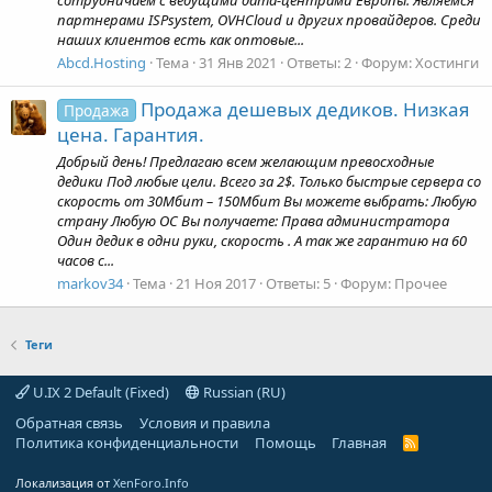
партнерами ISPsystem, OVHCloud и других провайдеров. Среди
наших клиентов есть как оптовые...
Abcd.Hosting
Тема
31 Янв 2021
Ответы: 2
Форум:
Хостинги
Продажа дешевых дедиков. Низкая
Продажа
цена. Гарантия.
Добрый день! Предлагаю всем желающим превосходные
дедики Под любые цели. Всего за 2$. Только быстрые сервера со
скорость от 30Мбит – 150Мбит Вы можете выбрать: Любую
страну Любую ОС Вы получаете: Права администратора
Один дедик в одни руки, скорость . А так же гарантию на 60
часов с...
markov34
Тема
21 Ноя 2017
Ответы: 5
Форум:
Прочее
Теги
U.IX 2 Default (Fixed)
Russian (RU)
Обратная связь
Условия и правила
Политика конфиденциальности
Помощь
Главная
R
S
S
Локализация от
XenForo.Info