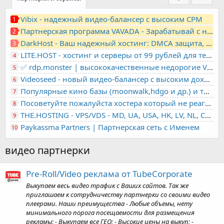
Vibix - надежный видео-балансер с высоким CPM
1
Партнерская программа VAVADA - Зарабатывай с нами!
2
DarkHost - Ваш надежный хостинг: DMCA защита, лояльность, анонимность
3
LITE.HOST - хостинг и серверы от 99 рублей для тех, кто любит не переплачивать. Доступ по SSH, поддержка PHP, GIT, COMPOSER, сертификаты Let's Encrypt
4
✅ rdp.monster | высококачественные недорогие VPS, RDP - выделенные серверы
5
Videoseed - новый видео-балансер с высоким доходом
6
Популярные кино базы (moonwalk,hdgo и др.) и торренты в одном плеере для вашего сайта
7
Посоветуйте пожалуйста хостера который не реагирует на ркн
8
THE.HOSTING - VPS/VDS - MD, UA, USA, HK, LV, NL, CA, DE, SK, CZE, GB, IL, TR, PL, BG, RO, IT, FL, HU, PT.
9
Paykassma Partners | Партнерская сеть с Именем
10
видео партнерки
Pre-Roll/Video реклама от TubeCorporate
Выкупаем весь видео трафик с Ваших сайтов. Так же
приглашаем к сотрудничеству партнерки со своими видео
плеерами. Наши преимущества - Любые объемы, нету
минимального порога посещаемости для размещения
рекламы; - Выкупаем все ГЕО; - Высокие цены на выкуп; -