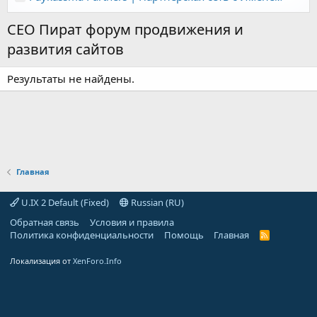
СЕО Пират форум продвижения и
развития сайтов
Результаты не найдены.
Главная
U.IX 2 Default (Fixed)
Russian (RU)
Обратная связь
Условия и правила
Политика конфиденциальности
Помощь
Главная
R
S
S
Локализация от
XenForo.Info