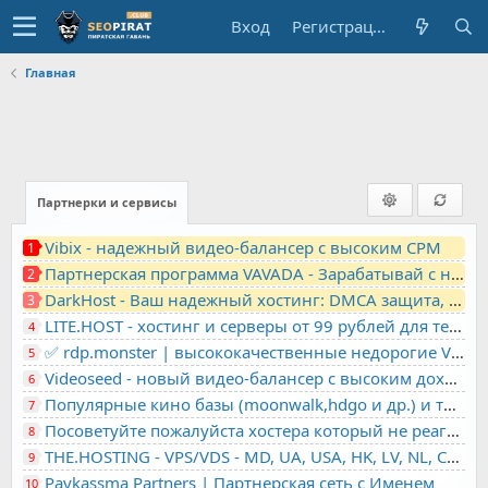
Вход
Регистрация
Главная
Партнерки и сервисы
Vibix - надежный видео-балансер с высоким CPM
1
Партнерская программа VAVADA - Зарабатывай с нами!
2
DarkHost - Ваш надежный хостинг: DMCA защита, лояльность, анонимность
3
LITE.HOST - хостинг и серверы от 99 рублей для тех, кто любит не переплачивать. Доступ по SSH, поддержка PHP, GIT, COMPOSER, сертификаты Let's Encrypt
4
✅ rdp.monster | высококачественные недорогие VPS, RDP - выделенные серверы
5
Videoseed - новый видео-балансер с высоким доходом
6
Популярные кино базы (moonwalk,hdgo и др.) и торренты в одном плеере для вашего сайта
7
Посоветуйте пожалуйста хостера который не реагирует на ркн
8
THE.HOSTING - VPS/VDS - MD, UA, USA, HK, LV, NL, CA, DE, SK, CZE, GB, IL, TR, PL, BG, RO, IT, FL, HU, PT.
9
Paykassma Partners | Партнерская сеть с Именем
10