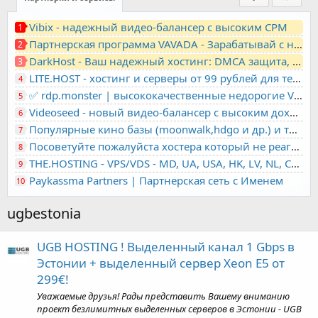
Vibix - надежный видео-балансер с высоким CPM
1
Партнерская программа VAVADA - Зарабатывай с нами!
2
DarkHost - Ваш надежный хостинг: DMCA защита, лояльность, анонимность
3
LITE.HOST - хостинг и серверы от 99 рублей для тех, кто любит не переплачивать. Доступ по SSH, поддержка PHP, GIT, COMPOSER, сертификаты Let's Encrypt
4
✅ rdp.monster | высококачественные недорогие VPS, RDP - выделенные серверы
5
Videoseed - новый видео-балансер с высоким доходом
6
Популярные кино базы (moonwalk,hdgo и др.) и торренты в одном плеере для вашего сайта
7
Посоветуйте пожалуйста хостера который не реагирует на ркн
8
THE.HOSTING - VPS/VDS - MD, UA, USA, HK, LV, NL, CA, DE, SK, CZE, GB, IL, TR, PL, BG, RO, IT, FL, HU, PT.
9
Paykassma Partners | Партнерская сеть с Именем
10
ugbestonia
UGB HOSTING ! Выделенный канал 1 Gbps в
Эстонии + выделенный сервер Xeon E5 от
299€!
Уважаемые друзья! Рады представить Вашему вниманию
проект безлимитных выделенных серверов в Эстонии - UGB