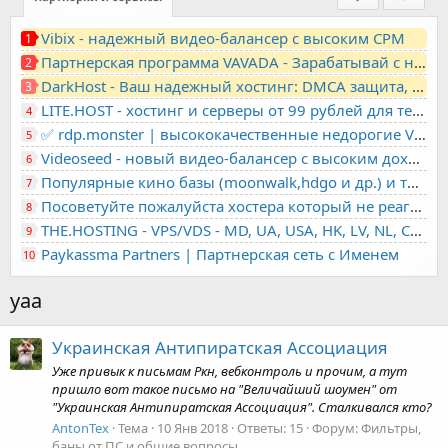
Vibix - надежный видео-балансер с высоким CPM
1
Партнерская программа VAVADA - Зарабатывай с нами!
2
DarkHost - Ваш надежный хостинг: DMCA защита, лояльность, анонимность
3
LITE.HOST - хостинг и серверы от 99 рублей для тех, кто любит не переплачивать. Доступ по SSH, поддержка PHP, GIT, COMPOSER, сертификаты Let's Encrypt
4
✅ rdp.monster | высококачественные недорогие VPS, RDP - выделенные серверы
5
Videoseed - новый видео-балансер с высоким доходом
6
Популярные кино базы (moonwalk,hdgo и др.) и торренты в одном плеере для вашего сайта
7
Посоветуйте пожалуйста хостера который не реагирует на ркн
8
THE.HOSTING - VPS/VDS - MD, UA, USA, HK, LV, NL, CA, DE, SK, CZE, GB, IL, TR, PL, BG, RO, IT, FL, HU, PT.
9
Paykassma Partners | Партнерская сеть с Именем
10
уаа
Украинская Антипиратская Ассоциация
Уже привык к письмам Ркн, вебконтроль и прочим, а тут
пришло вот такое письмо на "Величайший шоумен" от
"Украинская Антипиратская Ассоциация". Сталкивался кто?
AntonTex
Тема
10 Янв 2018
Ответы: 15
Форум:
Фильтры,
баны от ПС и общие вопросы