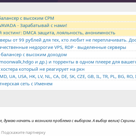
-балансер с высоким CPM
VAVADA - Зарабатывай с нами!
й хостинг: DMCA защита, лояльность, анонимность
качественные недорогие VPS, RDP - выделенные серверы
о-балансер с высоким доходом
oonwalk,hdgo и др.) и торренты в одном плеере для вашег
хостера который не реагирует на ркн
ртнерская сеть с Именем
л, думаю начать и возникла проблема с выбором. А выбор велик) Скри
:
Подскажите партнерку