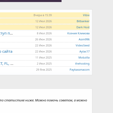
Вчера в 15:39
Vibix
12 Июл 2026
Bitbanker
12 Июл 2026
Dark Host
LITE.HOST - хостинг и серверы от 99 рублей для тех, кто любит не переплачивать. Доступ по SSH, поддержка PHP, GIT, COMPOSER, сертификаты Let's Encrypt
8 Июл 2026
Ксения Климова
26 Июн 2026
Asim996
22 Июн 2026
VideoSeed
о сайта
22 Июн 2026
Aytac17
11 Июл 2025
Mobzilla
THE.HOSTING - VPS/VDS - MD, UA, USA, HK, LV, NL, CA, DE, SK, CZE, GB, IL, TR, PL, BG, RO, IT, FL, HU, PT.
2 Июл 2025
thehosting
29 Янв 2025
Paykassmacom
ны по статистике ниже. Можно помочь советом, а можно