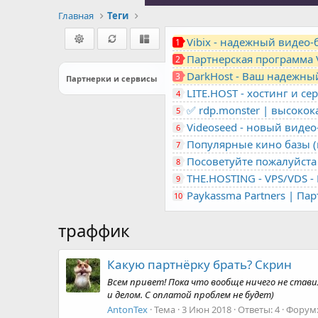
Главная
Теги
Vibix - надежный видео
1
Партнерская программа 
2
DarkHost - Ваш надежны
3
Партнерки и сервисы
4
✅ rdp.monster | высоко
5
Videoseed - новый виде
6
Популярные кино базы (m
7
Посоветуйте пожалуйста 
8
9
Paykassma Partners | Па
10
траффик
Какую партнёрку брать? Скрин
Всем привет! Пока что вообще ничего не стави
и делом. С оплатой проблем не будет)
AntonTex
Тема
3 Июн 2018
Ответы: 4
Форум