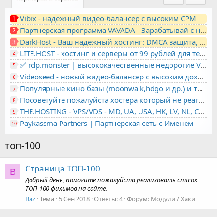
Vibix - надежный видео-балансер с высоким CPM
1
Партнерская программа VAVADA - Зарабатывай с нами!
2
DarkHost - Ваш надежный хостинг: DMCA защита, лояльность, анонимность
3
LITE.HOST - хостинг и серверы от 99 рублей для тех, кто любит не переплачивать. Доступ по SSH, поддержка PHP, GIT, COMPOSER, сертификаты Let's Encrypt
4
✅ rdp.monster | высококачественные недорогие VPS, RDP - выделенные серверы
5
Videoseed - новый видео-балансер с высоким доходом
6
Популярные кино базы (moonwalk,hdgo и др.) и торренты в одном плеере для вашего сайта
7
Посоветуйте пожалуйста хостера который не реагирует на ркн
8
THE.HOSTING - VPS/VDS - MD, UA, USA, HK, LV, NL, CA, DE, SK, CZE, GB, IL, TR, PL, BG, RO, IT, FL, HU, PT.
9
Paykassma Partners | Партнерская сеть с Именем
10
топ-100
Страница ТОП-100
B
Добрый день, помогите пожалуйста реализовать список
ТОП-100 фильмов на сайте.
Baz
Тема
5 Сен 2018
Ответы: 4
Форум:
Модули / Хаки