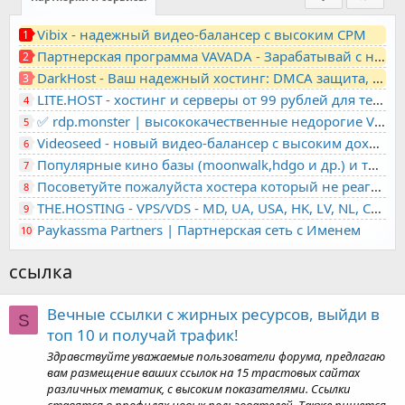
Vibix - надежный видео-балансер с высоким CPM
1
Партнерская программа VAVADA - Зарабатывай с нами!
2
DarkHost - Ваш надежный хостинг: DMCA защита, лояльность, анонимность
3
LITE.HOST - хостинг и серверы от 99 рублей для тех, кто любит не переплачивать. Доступ по SSH, поддержка PHP, GIT, COMPOSER, сертификаты Let's Encrypt
4
✅ rdp.monster | высококачественные недорогие VPS, RDP - выделенные серверы
5
Videoseed - новый видео-балансер с высоким доходом
6
Популярные кино базы (moonwalk,hdgo и др.) и торренты в одном плеере для вашего сайта
7
Посоветуйте пожалуйста хостера который не реагирует на ркн
8
THE.HOSTING - VPS/VDS - MD, UA, USA, HK, LV, NL, CA, DE, SK, CZE, GB, IL, TR, PL, BG, RO, IT, FL, HU, PT.
9
Paykassma Partners | Партнерская сеть с Именем
10
ссылка
Вечные ссылки с жирных ресурсов, выйди в
S
топ 10 и получай трафик!
Здравствуйте уважаемые пользователи форума, предлагаю
вам размещение ваших ссылок на 15 трастовых сайтах
различных тематик, с высоким показателями. Ссылки