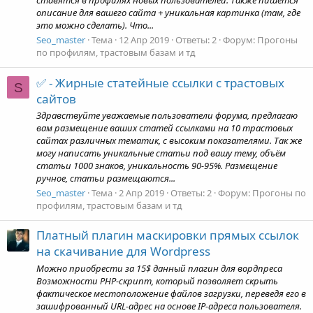
ставятся в профилях новых пользователей. Также пишется
описание для вашего сайта + уникальная картинка (там, где
это можно сделать). Что...
Seo_master
Тема
12 Апр 2019
Ответы: 2
Форум:
Прогоны
по профилям, трастовым базам и тд
✅ - Жирные статейные ссылки с трастовых
S
сайтов
Здравствуйте уважаемые пользователи форума, предлагаю
вам размещение ваших статей ссылками на 10 трастовых
сайтах различных тематик, с высоким показателями. Так же
могу написать уникальные статьи под вашу тему, объём
статьи 1000 знаков, уникальность 90-95%. Размещение
ручное, статьи размещаются...
Seo_master
Тема
2 Апр 2019
Ответы: 2
Форум:
Прогоны по
профилям, трастовым базам и тд
Платный плагин маскировки прямых ссылок
на скачивание для Wordpress
Можно приобрести за 15$ данный плагин для вордпреса
Возможности PHP-скрипт, который позволяет скрыть
фактическое местоположение файлов загрузки, переведя его в
зашифрованный URL-адрес на основе IP-адреса пользователя.