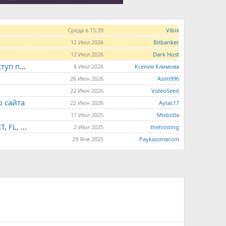
Среда в 15:39
Vibix
12 Июл 2026
Bitbanker
12 Июл 2026
Dark Host
LITE.HOST - хостинг и серверы от 99 рублей для тех, кто любит не переплачивать. Доступ по SSH, поддержка PHP, GIT, COMPOSER, сертификаты Let's Encrypt
8 Июл 2026
Ксения Климова
26 Июн 2026
Asim996
22 Июн 2026
VideoSeed
о сайта
22 Июн 2026
Aytac17
11 Июл 2025
Mobzilla
THE.HOSTING - VPS/VDS - MD, UA, USA, HK, LV, NL, CA, DE, SK, CZE, GB, IL, TR, PL, BG, RO, IT, FL, HU, PT.
2 Июл 2025
thehosting
29 Янв 2025
Paykassmacom