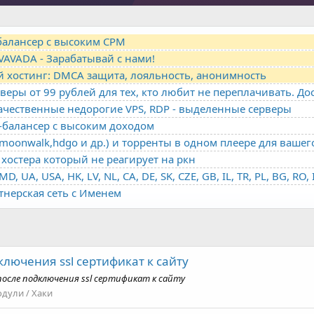
-балансер с высоким CPM
VAVADA - Зарабатывай с нами!
й хостинг: DMCA защита, лояльность, анонимность
качественные недорогие VPS, RDP - выделенные серверы
о-балансер с высоким доходом
oonwalk,hdgo и др.) и торренты в одном плеере для вашег
хостера который не реагирует на ркн
ртнерская сеть с Именем
лючения ssl сертификат к сайту
осле подключения ssl сертификат к сайту
дули / Хаки