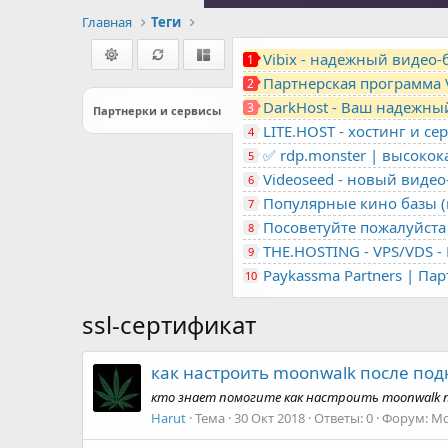
Главная
Теги
Vibix - надежный видео
1
Партнерская программа 
2
DarkHost - Ваш надежны
3
Партнерки и сервисы
4
✅ rdp.monster | высоко
5
Videoseed - новый виде
6
Популярные кино базы (m
7
Посоветуйте пожалуйста 
8
9
Paykassma Partners | Па
10
ssl-сертификат
как настроить moonwalk после подк
кто знает помогите как настроить moonwalk п
Harut
Тема
30 Окт 2018
Ответы: 0
Форум:
Мо