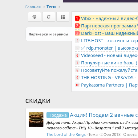
Главная
Теги
Vibix - надежный видео
1
Партнерская программа 
2
DarkHost - Ваш надежны
3
Партнерки и сервисы
4
✅ rdp.monster | высоко
5
Videoseed - новый виде
6
Популярные кино базы (m
7
Посоветуйте пожалуйста 
8
9
Paykassma Partners | Па
10
скидки
Акция! Продам 2 вечные сс
Продажа
Доброй ночи. Акция! Продам комплект из 2-х ссы
первого сайта: - ТИЦ 10 - Возраст 1 год 7 мес
The Lord of the Rings
Тема
2 Фев 2018
Ответы: