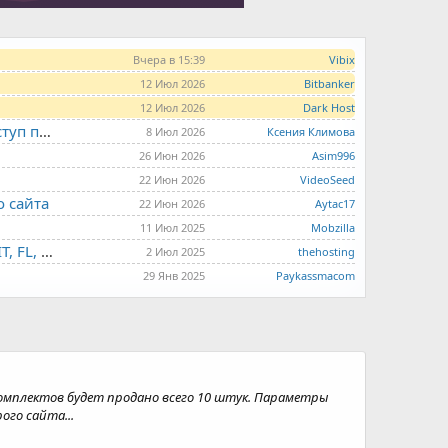
Вчера в 15:39
Vibix
12 Июл 2026
Bitbanker
12 Июл 2026
Dark Host
LITE.HOST - хостинг и серверы от 99 рублей для тех, кто любит не переплачивать. Доступ по SSH, поддержка PHP, GIT, COMPOSER, сертификаты Let's Encrypt
8 Июл 2026
Ксения Климова
26 Июн 2026
Asim996
22 Июн 2026
VideoSeed
о сайта
22 Июн 2026
Aytac17
11 Июл 2025
Mobzilla
THE.HOSTING - VPS/VDS - MD, UA, USA, HK, LV, NL, CA, DE, SK, CZE, GB, IL, TR, PL, BG, RO, IT, FL, HU, PT.
2 Июл 2025
thehosting
29 Янв 2025
Paykassmacom
их комплектов будет продано всего 10 штук. Параметры
ого сайта...