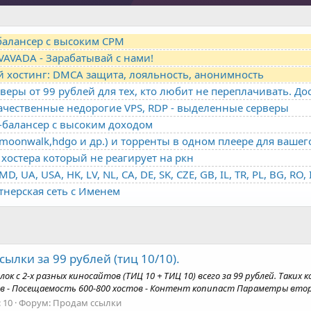
-балансер с высоким CPM
VAVADA - Зарабатывай с нами!
й хостинг: DMCA защита, лояльность, анонимность
качественные недорогие VPS, RDP - выделенные серверы
о-балансер с высоким доходом
oonwalk,hdgo и др.) и торренты в одном плеере для вашег
хостера который не реагирует на ркн
ртнерская сеть с Именем
ылки за 99 рублей (тиц 10/10).
лок с 2-х разных киносайтов (ТИЦ 10 + ТИЦ 10) всего за 99 рублей. Так
яцев - Посещаемость 600-800 хостов - Контент копипаст Параметры втор
 10
Форум:
Продам ссылки