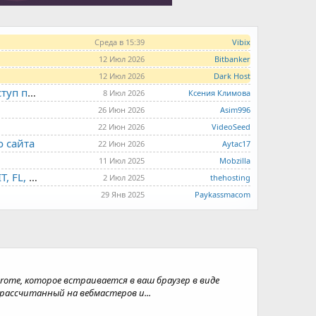
Среда в 15:39
Vibix
12 Июл 2026
Bitbanker
12 Июл 2026
Dark Host
LITE.HOST - хостинг и серверы от 99 рублей для тех, кто любит не переплачивать. Доступ по SSH, поддержка PHP, GIT, COMPOSER, сертификаты Let's Encrypt
8 Июл 2026
Ксения Климова
26 Июн 2026
Asim996
22 Июн 2026
VideoSeed
о сайта
22 Июн 2026
Aytac17
11 Июл 2025
Mobzilla
THE.HOSTING - VPS/VDS - MD, UA, USA, HK, LV, NL, CA, DE, SK, CZE, GB, IL, TR, PL, BG, RO, IT, FL, HU, PT.
2 Июл 2025
thehosting
29 Янв 2025
Paykassmacom
rome, которое встраивается в ваш браузер в виде
ассчитанный на вебмастеров и...