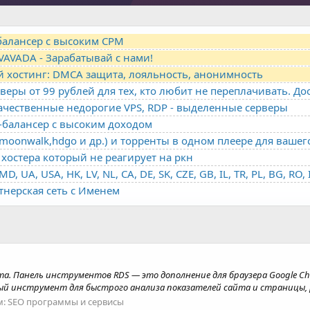
-балансер с высоким CPM
VAVADA - Зарабатывай с нами!
й хостинг: DMCA защита, лояльность, анонимность
качественные недорогие VPS, RDP - выделенные серверы
о-балансер с высоким доходом
oonwalk,hdgo и др.) и торренты в одном плеере для вашег
хостера который не реагирует на ркн
ртнерская сеть с Именем
а. Панель инструментов RDS — это дополнение для браузера Google Ch
й инструмент для быстрого анализа показателей сайта и страницы, р
м:
SEO программы и сервисы