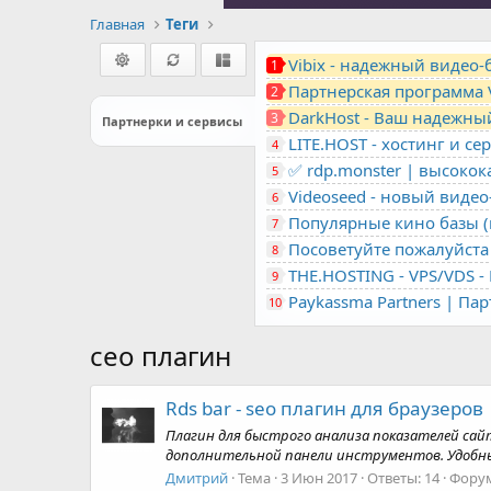
Главная
Теги
Vibix - надежный видео
1
Партнерская программа 
2
DarkHost - Ваш надежны
3
Партнерки и сервисы
4
✅ rdp.monster | высоко
5
Videoseed - новый виде
6
Популярные кино базы (m
7
Посоветуйте пожалуйста 
8
9
Paykassma Partners | Па
10
сео плагин
Rds bar - seo плагин для браузеров
Плагин для быстрого анализа показателей сайт
дополнительной панели инструментов. Удобны
Дмитрий
Тема
3 Июн 2017
Ответы: 14
Фору