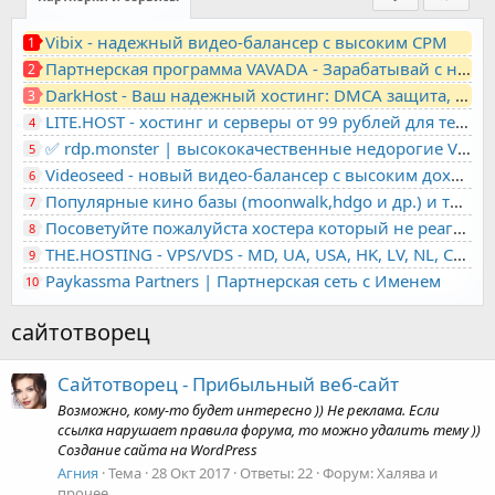
Vibix - надежный видео-балансер с высоким CPM
1
Партнерская программа VAVADA - Зарабатывай с нами!
2
DarkHost - Ваш надежный хостинг: DMCA защита, лояльность, анонимность
3
LITE.HOST - хостинг и серверы от 99 рублей для тех, кто любит не переплачивать. Доступ по SSH, поддержка PHP, GIT, COMPOSER, сертификаты Let's Encrypt
4
✅ rdp.monster | высококачественные недорогие VPS, RDP - выделенные серверы
5
Videoseed - новый видео-балансер с высоким доходом
6
Популярные кино базы (moonwalk,hdgo и др.) и торренты в одном плеере для вашего сайта
7
Посоветуйте пожалуйста хостера который не реагирует на ркн
8
THE.HOSTING - VPS/VDS - MD, UA, USA, HK, LV, NL, CA, DE, SK, CZE, GB, IL, TR, PL, BG, RO, IT, FL, HU, PT.
9
Paykassma Partners | Партнерская сеть с Именем
10
сайтотворец
Сайтотворец - Прибыльный веб-сайт
Возможно, кому-то будет интересно )) Не реклама. Если
ссылка нарушает правила форума, то можно удалить тему ))
Создание сайта на WordPress
Агния
Тема
28 Окт 2017
Ответы: 22
Форум:
Халява и
прочее