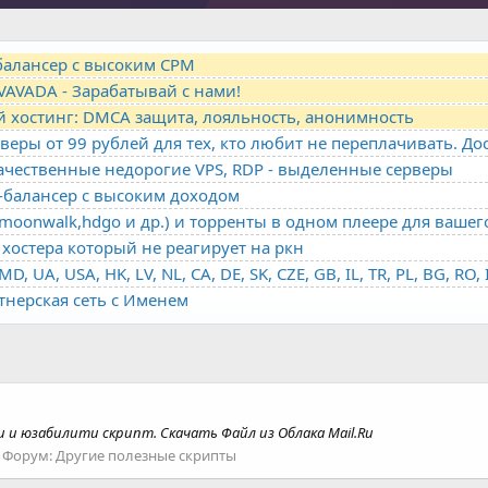
-балансер с высоким CPM
VAVADA - Зарабатывай с нами!
й хостинг: DMCA защита, лояльность, анонимность
качественные недорогие VPS, RDP - выделенные серверы
о-балансер с высоким доходом
oonwalk,hdgo и др.) и торренты в одном плеере для вашег
хостера который не реагирует на ркн
ртнерская сеть с Именем
и и юзабилити скрипт. Скачать Файл из Облака Mail.Ru
Форум:
Другие полезные скрипты