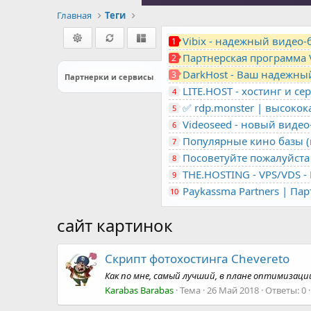
Главная
Теги
Vibix - надежный видео
1
Партнерская программа 
2
DarkHost - Ваш надежны
3
Партнерки и сервисы
4
✅ rdp.monster | высоко
5
Videoseed - новый виде
6
Популярные кино базы (m
7
Посоветуйте пожалуйста 
8
9
Paykassma Partners | Па
10
сайт картинок
Скрипт фотохостинга Chevereto
Как по мне, самый лучший, в плане оптимизаци
Karabas Barabas
Тема
26 Май 2018
Ответы: 0