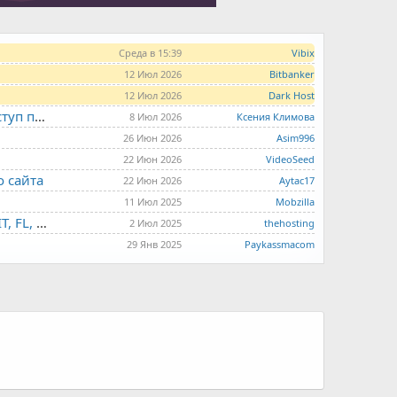
Среда в 15:39
Vibix
12 Июл 2026
Bitbanker
12 Июл 2026
Dark Host
LITE.HOST - хостинг и серверы от 99 рублей для тех, кто любит не переплачивать. Доступ по SSH, поддержка PHP, GIT, COMPOSER, сертификаты Let's Encrypt
8 Июл 2026
Ксения Климова
26 Июн 2026
Asim996
22 Июн 2026
VideoSeed
о сайта
22 Июн 2026
Aytac17
11 Июл 2025
Mobzilla
THE.HOSTING - VPS/VDS - MD, UA, USA, HK, LV, NL, CA, DE, SK, CZE, GB, IL, TR, PL, BG, RO, IT, FL, HU, PT.
2 Июл 2025
thehosting
29 Янв 2025
Paykassmacom