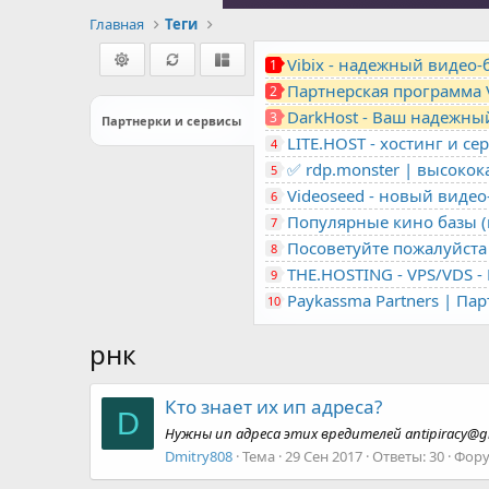
Главная
Теги
Vibix - надежный видео
1
Партнерская программа 
2
DarkHost - Ваш надежны
3
Партнерки и сервисы
4
✅ rdp.monster | высоко
5
Videoseed - новый виде
6
Популярные кино базы (m
7
Посоветуйте пожалуйста 
8
9
Paykassma Partners | Па
10
рнк
Кто знает их ип адреса?
D
Нужны ип адреса этих вредителей
antipiracy@g
Dmitry808
Тема
29 Сен 2017
Ответы: 30
Фор