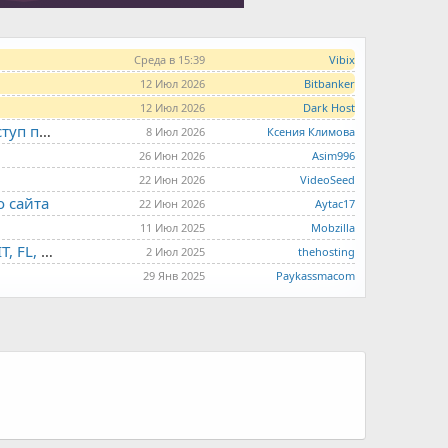
Среда в 15:39
Vibix
12 Июл 2026
Bitbanker
12 Июл 2026
Dark Host
LITE.HOST - хостинг и серверы от 99 рублей для тех, кто любит не переплачивать. Доступ по SSH, поддержка PHP, GIT, COMPOSER, сертификаты Let's Encrypt
8 Июл 2026
Ксения Климова
26 Июн 2026
Asim996
22 Июн 2026
VideoSeed
о сайта
22 Июн 2026
Aytac17
11 Июл 2025
Mobzilla
THE.HOSTING - VPS/VDS - MD, UA, USA, HK, LV, NL, CA, DE, SK, CZE, GB, IL, TR, PL, BG, RO, IT, FL, HU, PT.
2 Июл 2025
thehosting
29 Янв 2025
Paykassmacom