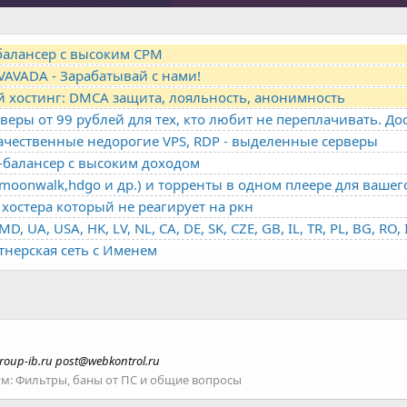
-балансер с высоким CPM
VAVADA - Зарабатывай с нами!
й хостинг: DMCA защита, лояльность, анонимность
качественные недорогие VPS, RDP - выделенные серверы
о-балансер с высоким доходом
oonwalk,hdgo и др.) и торренты в одном плеере для вашег
хостера который не реагирует на ркн
ртнерская сеть с Именем
roup-ib.ru
post@webkontrol.ru
ум:
Фильтры, баны от ПС и общие вопросы