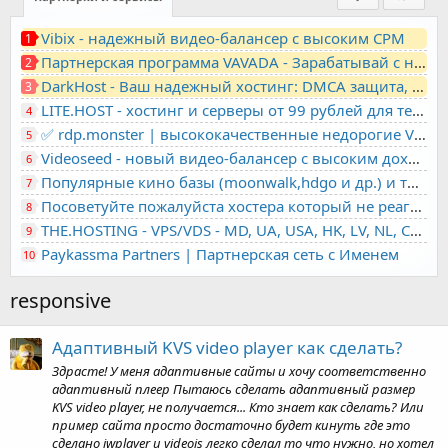
Vibix - надежный видео-балансер с высоким CPM
1
Партнерская программа VAVADA - Зарабатывай с нами!
2
DarkHost - Ваш надежный хостинг: DMCA защита, лояльность, анонимность
3
LITE.HOST - хостинг и серверы от 99 рублей для тех, кто любит не переплачивать. Доступ по SSH, поддержка PHP, GIT, COMPOSER, сертификаты Let's Encrypt
4
✅ rdp.monster | высококачественные недорогие VPS, RDP - выделенные серверы
5
Videoseed - новый видео-балансер с высоким доходом
6
Популярные кино базы (moonwalk,hdgo и др.) и торренты в одном плеере для вашего сайта
7
Посоветуйте пожалуйста хостера который не реагирует на ркн
8
THE.HOSTING - VPS/VDS - MD, UA, USA, HK, LV, NL, CA, DE, SK, CZE, GB, IL, TR, PL, BG, RO, IT, FL, HU, PT.
9
Paykassma Partners | Партнерская сеть с Именем
10
responsive
Адаптивный KVS video player как сделать?
Здрасте! У меня адаптивные сайты и хочу соответственно
адаптивный плеер Пытаюсь сделать адаптивный размер
KVS video player, не получается... Кто знает как сделать? Или
пример сайта просто достаточно будет кинуть где это
сделано jwplayer и videojs легко сделал то что нужно, но хотел