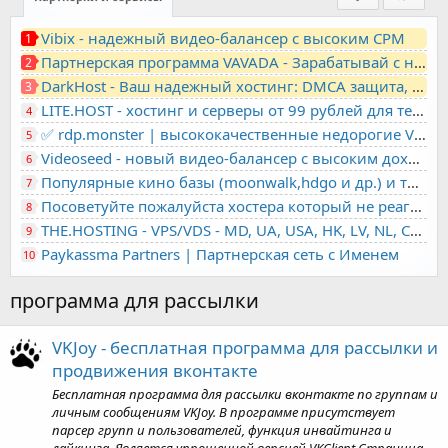
Vibix - надежный видео-балансер с высоким CPM
1
Партнерская программа VAVADA - Зарабатывай с нами!
2
DarkHost - Ваш надежный хостинг: DMCA защита, лояльность, анонимность
3
LITE.HOST - хостинг и серверы от 99 рублей для тех, кто любит не переплачивать. Доступ по SSH, поддержка PHP, GIT, COMPOSER, сертификаты Let's Encrypt
4
✅ rdp.monster | высококачественные недорогие VPS, RDP - выделенные серверы
5
Videoseed - новый видео-балансер с высоким доходом
6
Популярные кино базы (moonwalk,hdgo и др.) и торренты в одном плеере для вашего сайта
7
Посоветуйте пожалуйста хостера который не реагирует на ркн
8
THE.HOSTING - VPS/VDS - MD, UA, USA, HK, LV, NL, CA, DE, SK, CZE, GB, IL, TR, PL, BG, RO, IT, FL, HU, PT.
9
Paykassma Partners | Партнерская сеть с Именем
10
программа для рассылки
VKJoy - бесплатная программа для рассылки и
продвижения вконтакте
Бесплатная программа для рассылки вконтакте по группам и
личным сообщениям VKJoy. В программе присутствует
парсер групп и пользователей, функция инвайтинга и
лайкинга. Является упрощенной версией VKClient Страница