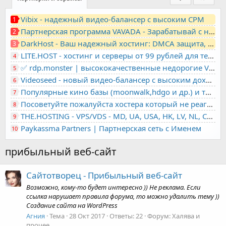
Vibix - надежный видео-балансер с высоким CPM
1
Партнерская программа VAVADA - Зарабатывай с нами!
2
DarkHost - Ваш надежный хостинг: DMCA защита, лояльность, анонимность
3
LITE.HOST - хостинг и серверы от 99 рублей для тех, кто любит не переплачивать. Доступ по SSH, поддержка PHP, GIT, COMPOSER, сертификаты Let's Encrypt
4
✅ rdp.monster | высококачественные недорогие VPS, RDP - выделенные серверы
5
Videoseed - новый видео-балансер с высоким доходом
6
Популярные кино базы (moonwalk,hdgo и др.) и торренты в одном плеере для вашего сайта
7
Посоветуйте пожалуйста хостера который не реагирует на ркн
8
THE.HOSTING - VPS/VDS - MD, UA, USA, HK, LV, NL, CA, DE, SK, CZE, GB, IL, TR, PL, BG, RO, IT, FL, HU, PT.
9
Paykassma Partners | Партнерская сеть с Именем
10
прибыльный веб-сайт
Сайтотворец - Прибыльный веб-сайт
Возможно, кому-то будет интересно )) Не реклама. Если
ссылка нарушает правила форума, то можно удалить тему ))
Создание сайта на WordPress
Агния
Тема
28 Окт 2017
Ответы: 22
Форум:
Халява и
прочее