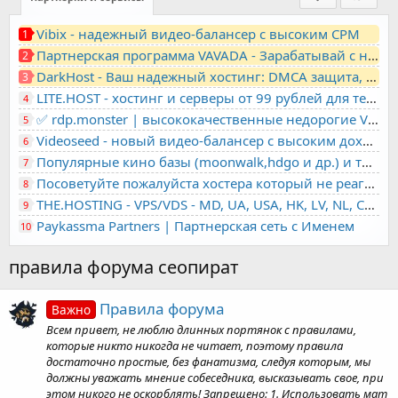
Vibix - надежный видео-балансер с высоким CPM
1
Партнерская программа VAVADA - Зарабатывай с нами!
2
DarkHost - Ваш надежный хостинг: DMCA защита, лояльность, анонимность
3
LITE.HOST - хостинг и серверы от 99 рублей для тех, кто любит не переплачивать. Доступ по SSH, поддержка PHP, GIT, COMPOSER, сертификаты Let's Encrypt
4
✅ rdp.monster | высококачественные недорогие VPS, RDP - выделенные серверы
5
Videoseed - новый видео-балансер с высоким доходом
6
Популярные кино базы (moonwalk,hdgo и др.) и торренты в одном плеере для вашего сайта
7
Посоветуйте пожалуйста хостера который не реагирует на ркн
8
THE.HOSTING - VPS/VDS - MD, UA, USA, HK, LV, NL, CA, DE, SK, CZE, GB, IL, TR, PL, BG, RO, IT, FL, HU, PT.
9
Paykassma Partners | Партнерская сеть с Именем
10
правила форума сеопират
Правила форума
Важно
Всем привет, не люблю длинных портянок с правилами,
которые никто никогда не читает, поэтому правила
достаточно простые, без фанатизма, следуя которым, мы
должны уважать мнение собеседника, высказывать свое, при
этом никого не оскорблять! Запрещено: 1. Использовать мат