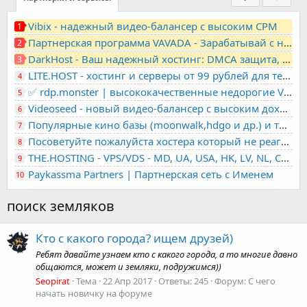
Vibix - надежный видео-балансер с высоким CPM
1
Партнерская программа VAVADA - Зарабатывай с нами!
2
DarkHost - Ваш надежный хостинг: DMCA защита, лояльность, анонимность
3
LITE.HOST - хостинг и серверы от 99 рублей для тех, кто любит не переплачивать. Доступ по SSH, поддержка PHP, GIT, COMPOSER, сертификаты Let's Encrypt
4
✅ rdp.monster | высококачественные недорогие VPS, RDP - выделенные серверы
5
Videoseed - новый видео-балансер с высоким доходом
6
Популярные кино базы (moonwalk,hdgo и др.) и торренты в одном плеере для вашего сайта
7
Посоветуйте пожалуйста хостера который не реагирует на ркн
8
THE.HOSTING - VPS/VDS - MD, UA, USA, HK, LV, NL, CA, DE, SK, CZE, GB, IL, TR, PL, BG, RO, IT, FL, HU, PT.
9
Paykassma Partners | Партнерская сеть с Именем
10
поиск земляков
Кто с какого города? ищем друзей)
Ребят давайте узнаем кто с какого города, а то многие давно
общаются, может и земляки, подружимся))
Seopirat
Тема
22 Апр 2017
Ответы: 245
Форум:
С чего
начать новичку на форуме