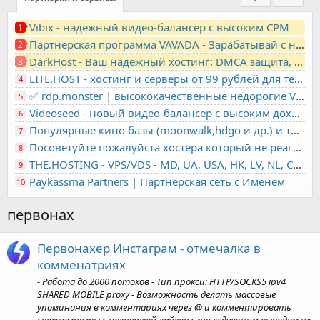
Vibix - надежный видео-балансер с высоким CPM
1
Партнерская программа VAVADA - Зарабатывай с нами!
2
DarkHost - Ваш надежный хостинг: DMCA защита, лояльность, анонимность
3
LITE.HOST - хостинг и серверы от 99 рублей для тех, кто любит не переплачивать. Доступ по SSH, поддержка PHP, GIT, COMPOSER, сертификаты Let's Encrypt
4
✅ rdp.monster | высококачественные недорогие VPS, RDP - выделенные серверы
5
Videoseed - новый видео-балансер с высоким доходом
6
Популярные кино базы (moonwalk,hdgo и др.) и торренты в одном плеере для вашего сайта
7
Посоветуйте пожалуйста хостера который не реагирует на ркн
8
THE.HOSTING - VPS/VDS - MD, UA, USA, HK, LV, NL, CA, DE, SK, CZE, GB, IL, TR, PL, BG, RO, IT, FL, HU, PT.
9
Paykassma Partners | Партнерская сеть с Именем
10
первонах
Первонахер Инстаграм - отмечалка в
комменатриях
- Работа до 2000 потоков - Тип прокси: HTTP/SOCKS5 ipv4
SHARED MOBILE proxy - Возможность делать массовые
упоминания в комментариях через @ и комментировать
свежие посты с накруткой лайков с последующим выводом их