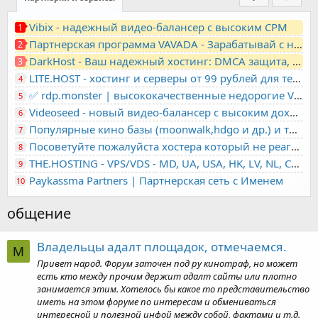
Vibix - надежный видео-балансер с высоким CPM
1
Партнерская программа VAVADA - Зарабатывай с нами!
2
DarkHost - Ваш надежный хостинг: DMCA защита, лояльность, анонимность
3
LITE.HOST - хостинг и серверы от 99 рублей для тех, кто любит не переплачивать. Доступ по SSH, поддержка PHP, GIT, COMPOSER, сертификаты Let's Encrypt
4
✅ rdp.monster | высококачественные недорогие VPS, RDP - выделенные серверы
5
Videoseed - новый видео-балансер с высоким доходом
6
Популярные кино базы (moonwalk,hdgo и др.) и торренты в одном плеере для вашего сайта
7
Посоветуйте пожалуйста хостера который не реагирует на ркн
8
THE.HOSTING - VPS/VDS - MD, UA, USA, HK, LV, NL, CA, DE, SK, CZE, GB, IL, TR, PL, BG, RO, IT, FL, HU, PT.
9
Paykassma Partners | Партнерская сеть с Именем
10
общение
Владельцы адалт площадок, отмечаемся.
M
Привет народ. Форум заточен под ру кинотраф, но может
есть кто между прочим держит адалт сайты или плотно
занимается этим. Хотелось бы какое то представительство
иметь на этом форуме по интересам и обмениваться
интересной и полезной инфой между собой, фактами и т.д.