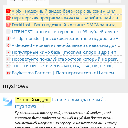
Vibix - надежный видео-балансер с высоким CPM
1
Партнерская программа VAVADA - Зарабатывай с нами!
2
DarkHost - Ваш надежный хостинг: DMCA защита, лояльность, анонимность
3
LITE.HOST - хостинг и серверы от 99 рублей для тех, кто любит не переплачивать. Доступ по SSH, поддержка PHP, GIT, COMPOSER, сертификаты Let's Encrypt
4
✅ rdp.monster | высококачественные недорогие VPS, RDP - выделенные серверы
5
Videoseed - новый видео-балансер с высоким доходом
6
Популярные кино базы (moonwalk,hdgo и др.) и торренты в одном плеере для вашего сайта
7
Посоветуйте пожалуйста хостера который не реагирует на ркн
8
THE.HOSTING - VPS/VDS - MD, UA, USA, HK, LV, NL, CA, DE, SK, CZE, GB, IL, TR, PL, BG, RO, IT, FL, HU, PT.
9
Paykassma Partners | Партнерская сеть с Именем
10
myshows
Парсер выхода серий с
Платный модуль
myshows
1.1
Представляю вам первый, но совместный модуль, над
которым был проделан не малый труд для достижения
наименьшей нагрузки на сервер. А называется он - Парсер
MyShows. Работает наш проект с сайтом MyShows.me, с