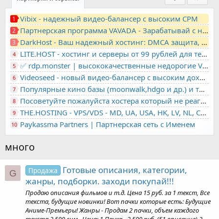
Vibix - надежный видео-балансер с высоким CPM
1
Партнерская программа VAVADA - Зарабатывай с нами!
2
DarkHost - Ваш надежный хостинг: DMCA защита, лояльность, анонимность
3
LITE.HOST - хостинг и серверы от 99 рублей для тех, кто любит не переплачивать. Доступ по SSH, поддержка PHP, GIT, COMPOSER, сертификаты Let's Encrypt
4
✅ rdp.monster | высококачественные недорогие VPS, RDP - выделенные серверы
5
Videoseed - новый видео-балансер с высоким доходом
6
Популярные кино базы (moonwalk,hdgo и др.) и торренты в одном плеере для вашего сайта
7
Посоветуйте пожалуйста хостера который не реагирует на ркн
8
THE.HOSTING - VPS/VDS - MD, UA, USA, HK, LV, NL, CA, DE, SK, CZE, GB, IL, TR, PL, BG, RO, IT, FL, HU, PT.
9
Paykassma Partners | Партнерская сеть с Именем
10
много
Готовые описания, категории,
Продажа
G
жанры, подборки. заходи покупай!!!
Продаю описания фильмов и т.д. Цена 15 руб. за 1 текст, Все
текста, будущие новинки! Вот пачки которые есть: Будущие
Аниме-Премьеры! Жанры - Продам 2 пачки, объем каждого
текста 2 500 сим., Цена: 1 Пачка - 2 500 руб. (51 описание) 2