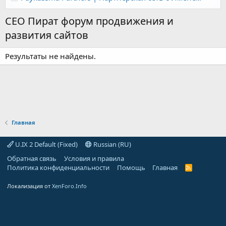
СЕО Пират форум продвижения и
развития сайтов
Результаты не найдены.
Главная
U.IX 2 Default (Fixed)
Russian (RU)
Обратная связь
Условия и правила
Политика конфиденциальности
Помощь
Главная
R
S
S
Локализация от
XenForo.Info