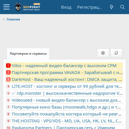
Вход
Регистрация
Главная
Партнерки и сервисы
Vibix - надежный видео-балансер с высоким CPM
1
Партнерская программа VAVADA - Зарабатывай с нами!
2
DarkHost - Ваш надежный хостинг: DMCA защита, лояльность, анонимность
3
LITE.HOST - хостинг и серверы от 99 рублей для тех, кто любит не переплачивать. Доступ по SSH, поддержка PHP, GIT, COMPOSER, сертификаты Let's Encrypt
4
✅ rdp.monster | высококачественные недорогие VPS, RDP - выделенные серверы
5
Videoseed - новый видео-балансер с высоким доходом
6
Популярные кино базы (moonwalk,hdgo и др.) и торренты в одном плеере для вашего сайта
7
Посоветуйте пожалуйста хостера который не реагирует на ркн
8
THE.HOSTING - VPS/VDS - MD, UA, USA, HK, LV, NL, CA, DE, SK, CZE, GB, IL, TR, PL, BG, RO, IT, FL, HU, PT.
9
Paykassma Partners | Партнерская сеть с Именем
10