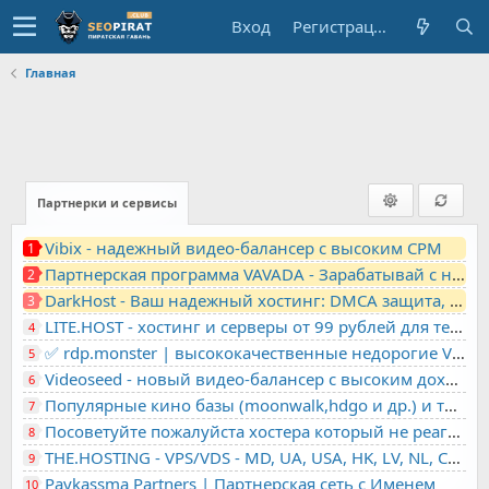
Вход
Регистрация
Главная
Партнерки и сервисы
Vibix - надежный видео-балансер с высоким CPM
1
Партнерская программа VAVADA - Зарабатывай с нами!
2
DarkHost - Ваш надежный хостинг: DMCA защита, лояльность, анонимность
3
LITE.HOST - хостинг и серверы от 99 рублей для тех, кто любит не переплачивать. Доступ по SSH, поддержка PHP, GIT, COMPOSER, сертификаты Let's Encrypt
4
✅ rdp.monster | высококачественные недорогие VPS, RDP - выделенные серверы
5
Videoseed - новый видео-балансер с высоким доходом
6
Популярные кино базы (moonwalk,hdgo и др.) и торренты в одном плеере для вашего сайта
7
Посоветуйте пожалуйста хостера который не реагирует на ркн
8
THE.HOSTING - VPS/VDS - MD, UA, USA, HK, LV, NL, CA, DE, SK, CZE, GB, IL, TR, PL, BG, RO, IT, FL, HU, PT.
9
Paykassma Partners | Партнерская сеть с Именем
10