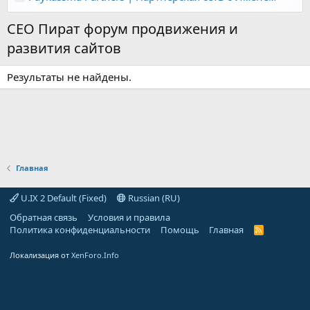
СЕО Пират форум продвижения и
развития сайтов
Результаты не найдены.
Главная
U.IX 2 Default (Fixed)
Russian (RU)
Обратная связь
Условия и правила
Политика конфиденциальности
Помощь
Главная
R
S
S
Локализация от
XenForo.Info